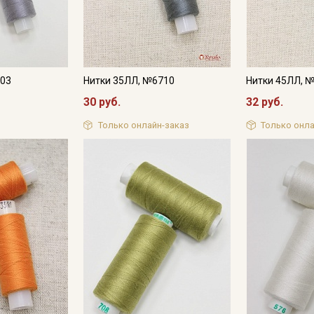
Подписаться
Ознакомлен(а) с
Политикой обработки персональных
данных
и даю
Согласие на обработку персональных
данных
203
Нитки 35ЛЛ, №6710
Нитки 45ЛЛ, 
Даю
Согласие на получение рекламных и
30 руб.
32 руб.
информационных рассылок
Только онлайн-заказ
Только онла