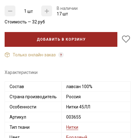
В наличии
шт
17 шт
Стоимость —
32
руб
ДОБАВИТЬ В КОРЗИНУ
Только онлайн-заказ
Характеристики
Состав
лавсан 100%
Секретная рассылка от Купава
Страна производитель
Россия
Мы публикуем здесь дополнительные
Особенности
Нитки 45ЛЛ
промокоды и скидки до 30% на узкие
Артикул
003655
категории тканей
Тип ткани
Нитки
Электронная почта
Цвет
Бордовый