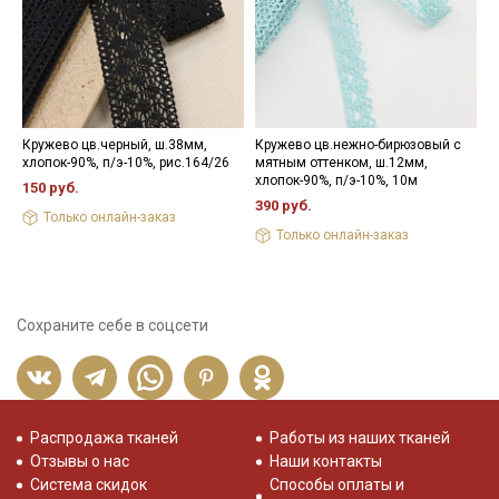
Кружево цв.черный, ш.38мм,
Кружево цв.нежно-бирюзовый с
Ш
хлопок-90%, п/э-10%, рис.164/26
мятным оттенком, ш.12мм,
5
хлопок-90%, п/э-10%, 10м
150 руб.
2
390 руб.
Только онлайн-заказ
Только онлайн-заказ
Сохраните себе в соцсети
Распродажа тканей
Работы из наших тканей
Отзывы о нас
Наши контакты
Система скидок
Способы оплаты и