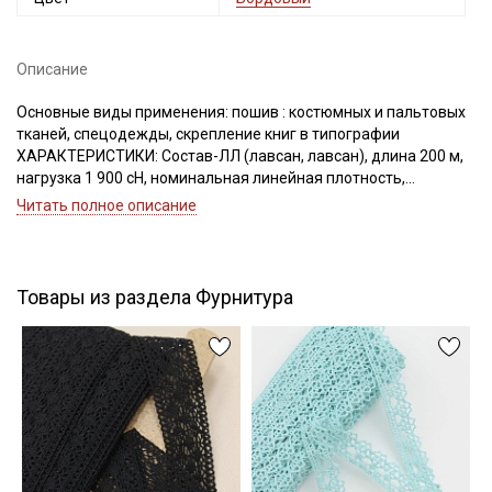
Описание
Подписаться
Основные виды применения: пошив : костюмных и пальтовых
тканей, спецодежды, скрепление книг в типографии
Ознакомлен(а) с
Политикой обработки персональных
ХАРАКТЕРИСТИКИ: Состав-ЛЛ (лавсан, лавсан), длина 200 м,
данных
и даю
Согласие на обработку персональных
нагрузка 1 900 сН, номинальная линейная плотность,
данных
Текс(структура)- 43,5 (21Текс*2)
Читать полное описание
Удлинение- 17,0, Номер игл: 90-100.
Даю
Согласие на получение рекламных и
информационных рассылок
Товары из раздела Фурнитура