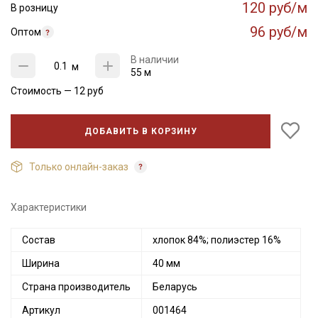
120 руб/м
В розницу
96 руб/м
Оптом
В наличии
м
55 м
Стоимость —
12
руб
ДОБАВИТЬ В КОРЗИНУ
Только онлайн-заказ
Характеристики
Секретная рассылка от Купава
Состав
хлопок 84%; полиэстер 16%
Мы публикуем здесь дополнительные
Ширина
40 мм
промокоды и скидки до 30% на узкие
Страна производитель
Беларусь
категории тканей
Артикул
001464