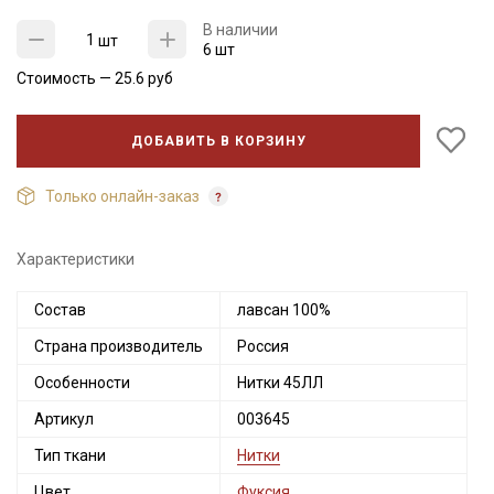
В наличии
шт
6 шт
Стоимость —
25.6
руб
ДОБАВИТЬ В КОРЗИНУ
Только онлайн-заказ
Характеристики
Состав
лавсан 100%
Секретная рассылка от Купава
Страна производитель
Россия
Мы публикуем здесь дополнительные
Особенности
Нитки 45ЛЛ
промокоды и скидки до 30% на узкие
Артикул
003645
категории тканей
Тип ткани
Нитки
Электронная почта
Цвет
Фуксия