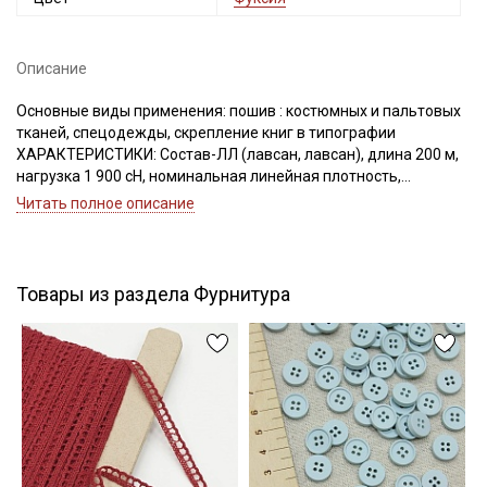
Описание
Подписаться
Основные виды применения: пошив : костюмных и пальтовых
тканей, спецодежды, скрепление книг в типографии
Ознакомлен(а) с
Политикой обработки персональных
ХАРАКТЕРИСТИКИ: Состав-ЛЛ (лавсан, лавсан), длина 200 м,
данных
и даю
Согласие на обработку персональных
нагрузка 1 900 сН, номинальная линейная плотность,
данных
Текс(структура)- 43,5 (21Текс*2)
Читать полное описание
Удлинение- 17,0, Номер игл: 90-100.
Даю
Согласие на получение рекламных и
информационных рассылок
Товары из раздела Фурнитура