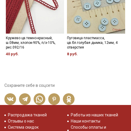
Кружево цв.темно-красный,
Пуговица пластмасса,
К
ш.08мм, хлопок-90%, п/э-10%,
цв.бл.голубая дымка, 12мм, 4
м
рис.092/16
отверстия
х
40 руб.
8 руб.
3
Сохраните себе в соцсети
Распродажа тканей
Работы из наших тканей
Отзывы о нас
Наши контакты
Система скидок
Способы оплаты и