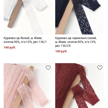
Подписаться
Ознакомлен(а) с
Политикой обработки персональных
данных
и даю
Согласие на обработку персональных
данных
Кружево цв.белый, ш.45мм,
Кружево цв.чернильно-синий,
хлопок-90%, п/э-10%, рис.136/1
ш.45мм, хлопок-90%, п/э-10%,
Даю
Согласие на получение рекламных и
рис.136/24
160 руб.
информационных рассылок
160 руб.