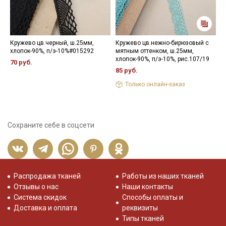
Кружево цв.черный, ш.25мм,
Кружево цв.нежно-бирюзовый с
Л
хлопок-90%, п/э-10%#015292
мятным оттенком, ш.25мм,
л
хлопок-90%, п/э-10%, рис.107/19
п
70 руб.
85 руб.
9
Только онлайн-заказ
Сохраните себе в соцсети
Распродажа тканей
Работы из наших тканей
Отзывы о нас
Наши контакты
Система скидок
Способы оплаты и
Доставка и оплата
реквизиты
Типы тканей