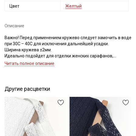
Цвет
Желтый
Описание
Важно! Перед применением кружево следует замочить в воде
при 30С – 40С для исключения дальнейшей усадки.
Ширина кружева ±2мм.
Идеально подойдет для отделки женских сарафанов,
платьев, юбок, рукавов.
Читать полное описание
В интерьере можно использовать для украшения скатертей,
занавесок, подушек, пледов. Подойдет для оформления
творческих работ в различных техниках.
Секретная рассылка от Купава
Другие расцветки
Цветопередача может отличаться от оригинального цвета в
Мы публикуем здесь дополнительные
зависимости от настроек вашего монитора.
промокоды и скидки до 30% на узкие
категории тканей
Электронная почта