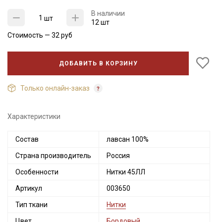
В наличии
шт
12 шт
Стоимость —
32
руб
ДОБАВИТЬ В КОРЗИНУ
Только онлайн-заказ
Характеристики
Состав
лавсан 100%
Секретная рассылка от Купава
Страна производитель
Россия
Мы публикуем здесь дополнительные
Особенности
Нитки 45ЛЛ
промокоды и скидки до 30% на узкие
Артикул
003650
категории тканей
Тип ткани
Нитки
Электронная почта
Цвет
Бордовый