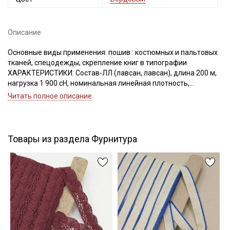
Описание
Подписаться
Основные виды применения: пошив : костюмных и пальтовых
тканей, спецодежды, скрепление книг в типографии
Ознакомлен(а) с
Политикой обработки персональных
ХАРАКТЕРИСТИКИ: Состав-ЛЛ (лавсан, лавсан), длина 200 м,
данных
и даю
Согласие на обработку персональных
нагрузка 1 900 сН, номинальная линейная плотность,
данных
Текс(структура)- 43,5 (21Текс*2)
Читать полное описание
Удлинение- 17,0, Номер игл: 90-100.
Даю
Согласие на получение рекламных и
информационных рассылок
Товары из раздела Фурнитура