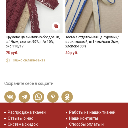
Кружево цв.винтажно-бордовый,
Тесьма отделочная цв.суровый/
Ж
ш.19мм, хлопок-90%, п/э-10%,
васильковый, ш.14мм/кант 2мм,
к
рис.110/17
хлопок-100%
ж
75 руб.
30 руб.
1
Только онлайн-заказ
Сохраните себе в соцсети
Распродажа тканей
Работы из наших тканей
Отзывы о нас
Наши контакты
Система скидок
Способы оплаты и