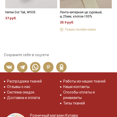
Нитки Dor Tak, №335
Лента киперная цв.суровый,
П
ш.25мм, хлопок-100%
о
37 руб.
20.9 руб.
6
Только онлайн-заказ
Сохраните себе в соцсети
Распродажа тканей
Работы из наших тканей
Отзывы о нас
Наши контакты
Система скидок
Способы оплаты и
Доставка и оплата
реквизиты
Типы тканей
Розничный магазин Купава