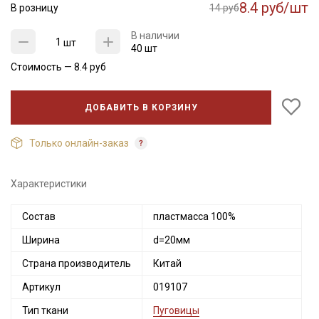
8.4 руб/шт
В розницу
14 руб
В наличии
шт
40 шт
Стоимость —
8.4
руб
ДОБАВИТЬ В КОРЗИНУ
Только онлайн-заказ
Секретная рассылка от Купава
Характеристики
Мы публикуем здесь дополнительные
Состав
пластмасса 100%
промокоды и скидки до 30% на узкие
Ширина
d=20мм
категории тканей
Страна производитель
Китай
Электронная почта
Артикул
019107
Тип ткани
Пуговицы