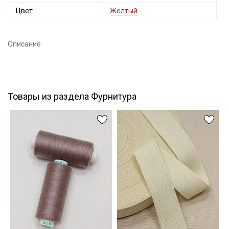
Цвет
Желтый
Подписаться
Описание
Ознакомлен(а) с
Политикой обработки персональных
данных
и даю
Согласие на обработку персональных
данных
Даю
Согласие на получение рекламных и
информационных рассылок
Товары из раздела Фурнитура