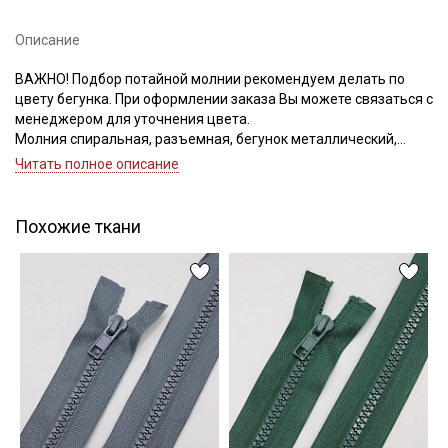
Описание
ВАЖНО! Подбор потайной молнии рекомендуем делать по
цвету бегунка. При оформлении заказа Вы можете связаться с
Подписаться
менеджером для уточнения цвета.
Молния спиральная, разъемная, бегунок металлический,
Ознакомлен(а) с
Политикой обработки персональных
номер соответствует ширине зубьев
Читать полное описание
данных
и даю
Согласие на обработку персональных
данных
Даю
Согласие на получение рекламных и
Похожие ткани
информационных рассылок