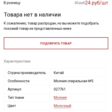
24 руб/шт
В розницу
30 руб
Товара нет в наличии
К сожалению, товар распродан, но вы можете подобрать
похожий товар из представленных ниже
ПОДОБРАТЬ ТОВАР
Характеристики
Страна производитель
Китай
Секретная рассылка от Купава
Особенности
Молния спиральная №5
Мы публикуем здесь дополнительные
Артикул
027761
промокоды и скидки до 30% на узкие
Тип ткани
Молния
категории тканей
Цвет
Молочный
Электронная почта