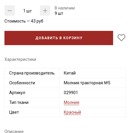
В наличии
шт
9 шт
Стоимость —
43
руб
ДОБАВИТЬ В КОРЗИНУ
Характеристики
Страна производитель
Китай
Секретная рассылка от Купава
Особенности
Молния тракторная №5
Мы публикуем здесь дополнительные
Артикул
029901
промокоды и скидки до 30% на узкие
Тип ткани
Молния
категории тканей
Цвет
Красный
Электронная почта
Описание