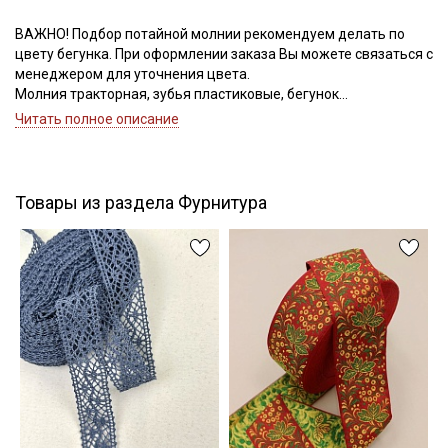
ВАЖНО! Подбор потайной молнии рекомендуем делать по
цвету бегунка. При оформлении заказа Вы можете связаться с
Подписаться
менеджером для уточнения цвета.
Молния тракторная, зубья пластиковые, бегунок
Ознакомлен(а) с
Политикой обработки персональных
металлический, номер соответствует ширине зубьев.
Читать полное описание
данных
и даю
Согласие на обработку персональных
данных
Даю
Согласие на получение рекламных и
информационных рассылок
Товары из раздела Фурнитура