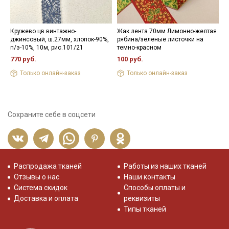
Кружево цв.винтажно-
Жак.лента 70мм Лимонно-желтая
Ж
джинсовый, ш.27мм, хлопок-90%,
рябина/зеленые листочки на
н
п/э-10%, 10м, рис.101/21
темно-красном
1
770 руб.
100 руб.
Только онлайн-заказ
Только онлайн-заказ
Сохраните себе в соцсети
Распродажа тканей
Работы из наших тканей
Отзывы о нас
Наши контакты
Система скидок
Способы оплаты и
Доставка и оплата
реквизиты
Типы тканей