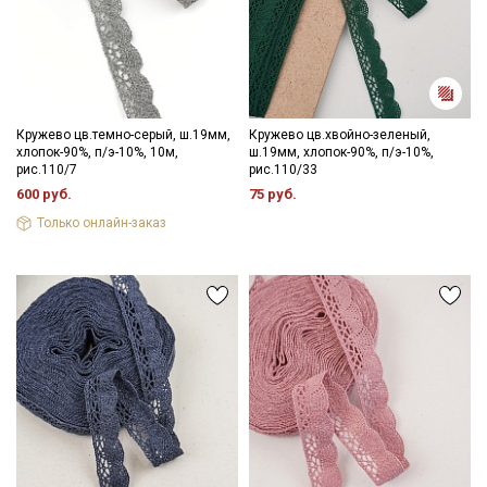
Кружево цв.темно-серый, ш.19мм,
Кружево цв.хвойно-зеленый,
хлопок-90%, п/э-10%, 10м,
ш.19мм, хлопок-90%, п/э-10%,
рис.110/7
рис.110/33
600 руб.
75 руб.
Только онлайн-заказ