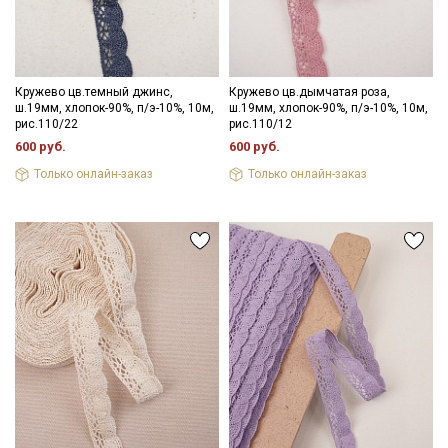
Секретная рассылка от Купава
Кружево цв.темный джинс,
Кружево цв.дымчатая роза,
Мы публикуем здесь дополнительные
ш.19мм, хлопок-90%, п/э-10%, 10м,
ш.19мм, хлопок-90%, п/э-10%, 10м,
рис.110/22
рис.110/12
промокоды и скидки до 30% на узкие
600 руб.
600 руб.
категории тканей
Только онлайн-заказ
Только онлайн-заказ
Электронная почта
Подписаться
Ознакомлен(а) с
Политикой обработки персональных
данных
и даю
Согласие на обработку персональных
данных
Даю
Согласие на получение рекламных и
информационных рассылок