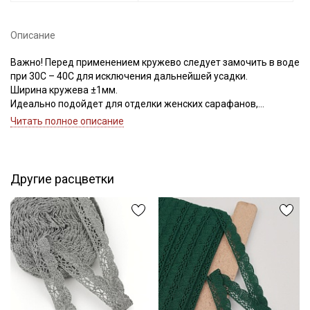
Описание
Важно! Перед применением кружево следует замочить в воде
при 30С – 40С для исключения дальнейшей усадки.
Ширина кружева ±1мм.
Идеально подойдет для отделки женских сарафанов,
платьев, юбок, рукавов.
Читать полное описание
В интерьере можно использовать для украшения скатертей,
занавесок, подушек, пледов. Подойдет для оформления
творческих работ в различных техниках,
Другие расцветки
Цветопередача может отличаться от оригинального цвета в
зависимости от настроек вашего монитора.