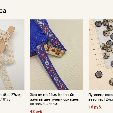
ра
вый, ш.27мм,
Жак.лента 24мм Красный/
Пуговица коко
.101/3
желтый цветочный орнамент
веточки, 12мм
на васильковом
16 руб.
48 руб.