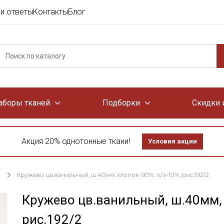
и ответы
Контакты
Блог
аборы тканей
Подборки
Скидки 
Акция 20% однотонные ткани!
Условия акции
Кружево цв.ванильный, ш.40мм, хлопок-90%, п/э-10%, рис.192/2
Кружево цв.ванильный, ш.40мм, 
рис.192/2