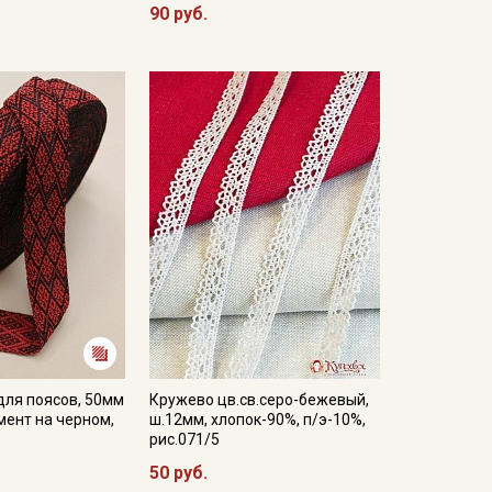
90 руб.
для поясов, 50мм
Кружево цв.св.серо-бежевый,
ент на черном,
ш.12мм, хлопок-90%, п/э-10%,
рис.071/5
50 руб.