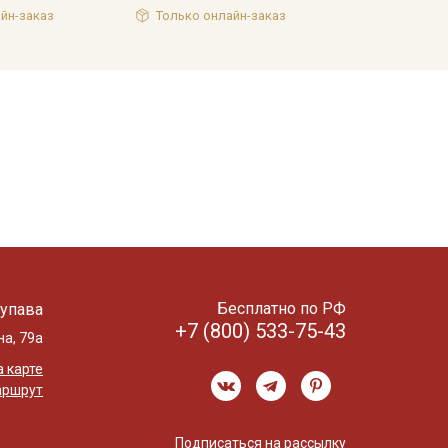
йн-заказ
Только онлайн-заказ
Бесплатно по РФ
упава
+7 (800) 533-75-43
на, 79а
 карте
аршрут
Подписаться на рассылку