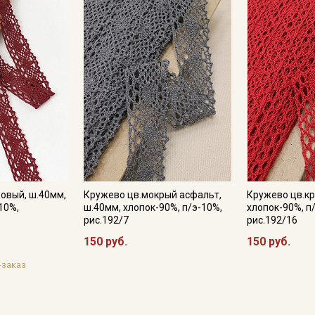
категории тканей
Электронная почта
Подписаться
Ознакомлен(а) с
Политикой обработки персональных
данных
и даю
Согласие на обработку персональных
данных
Даю
Согласие на получение рекламных и
овый, ш.40мм,
Кружево цв.мокрый асфальт,
Кружево цв.кр
информационных рассылок
10%,
ш.40мм, хлопок-90%, п/э-10%,
хлопок-90%, п
рис.192/7
рис.192/16
150 руб.
150 руб.
-заказ