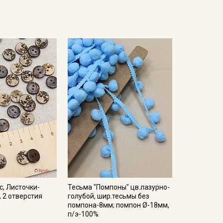
с, Листочки-
Тесьма "Помпоны" цв.лазурно-
, 2 отверстия
голубой, шир.тесьмы без
помпона-8мм; помпон Ø-18мм,
п/э-100%