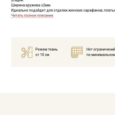
усадки.
Ширина кружева ±2мм.
Идеально подойдет для отделки женских сарафанов, платьев
В интерьере можно использовать для украшения скатертей, 
Читать полное описание
оформления творческих работ в различных техниках.
Цветопередача может отличаться от оригинального цвета в
Режем ткань
Нет ограничени
от 10 см
по минимальном