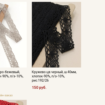
еро-бежевый,
Кружево цв.черный, ш.40мм,
к-90%, п/э-10%,
хлопок-90%, п/э-10%,
рис.192/26
150 руб.
йн-заказ