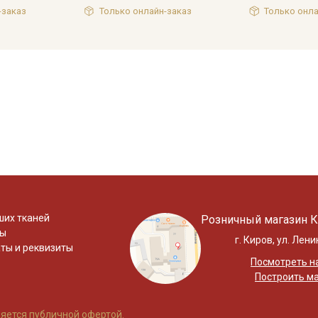
-заказ
Только онлайн-заказ
Только онла
ших тканей
Розничный магазин К
ты
г. Киров, ул. Лени
ты и реквизиты
Посмотреть на
Построить м
яется публичной офертой.