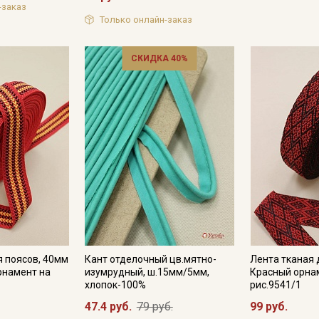
-заказ
Только онлайн-заказ
СКИДКА 40%
я поясов, 40мм
Кант отделочный цв.мятно-
Лента тканая 
рнамент на
изумрудный, ш.15мм/5мм,
Красный орнам
хлопок-100%
рис.9541/1
47.4 руб.
79 руб.
99 руб.