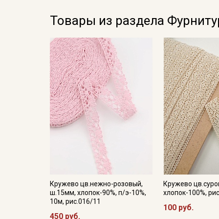
Товары из раздела Фурниту
Кружево цв.нежно-розовый,
Кружево цв.суро
ш.15мм, хлопок-90%, п/э-10%,
хлопок-100%, рис
10м, рис.016/11
100 руб.
450 руб.