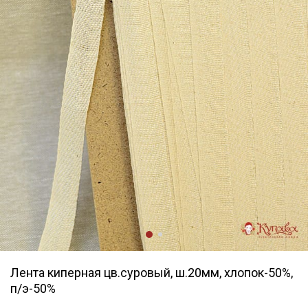
Лента киперная цв.суровый, ш.20мм, хлопок-50%,
п/э-50%