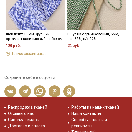
Жак.лента 85мм Крупный
Шнур цв.серый/зеленый, 5мм,
Л
орнамент васильковый на белом
лен-68%, п/э-32%
ш
120 руб.
24 руб.
1
Только онлайн-заказ
Сохраните себе в соцсети
Распродажа тканей
Работы из наших тканей
Отзывы о нас
Наши контакты
Система скидок
Способы оплаты и
Доставка и оплата
реквизиты