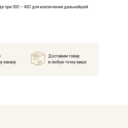
де при 30С – 40С для исключения дальнейшей
, юбок, рукавов.
занавесок, подушек, пледов. Подойдет для
 зависимости от настроек вашего монитора.
й
Доставим товар
у заказу
в любую точку мира