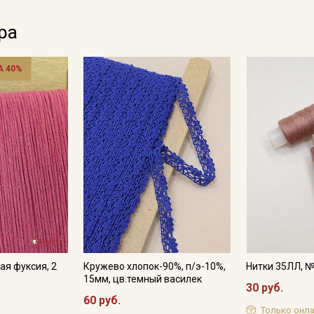
ра
 40%
ая фуксия, 2
Кружево хлопок-90%, п/э-10%,
Нитки 35ЛЛ, 
15мм, цв.темный василек
30 руб.
60 руб.
Только онла