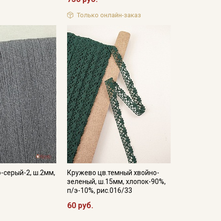
Только онлайн-заказ
-серый-2, ш.2мм,
Кружево цв.темный хвойно-
зеленый, ш.15мм, хлопок-90%,
п/э-10%, рис.016/33
60 руб.