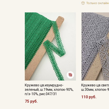
Только онлайн
Кружево цв.изумрудно-
Кружево цв.свет
зеленый, ш.19мм, хлопок-90%,
ш.30мм, хлопок-
п/э-10%, рис.047/31
110 руб.
75 руб.