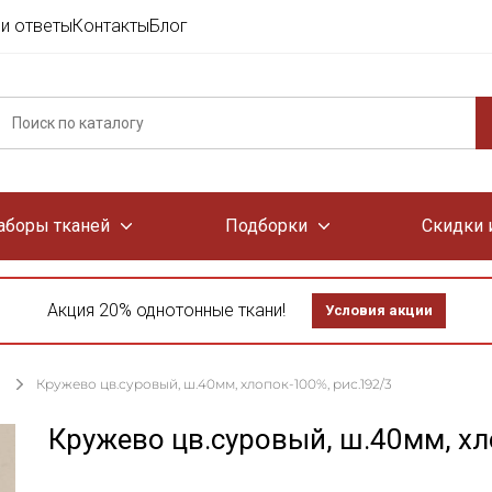
и ответы
Контакты
Блог
аборы тканей
Подборки
Скидки 
Акция 20% однотонные ткани!
Условия акции
Кружево цв.суровый, ш.40мм, хлопок-100%, рис.192/3
Кружево цв.суровый, ш.40мм, хл