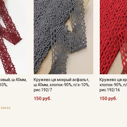
категории тканей
Электронная почта
Подписаться
Ознакомлен(а) с
Политикой обработки персональных
данных
и даю
Согласие на обработку персональных
данных
Даю
Согласие на получение рекламных и
овый, ш.40мм,
Кружево цв.мокрый асфальт,
Кружево цв.кр
информационных рассылок
10%,
ш.40мм, хлопок-90%, п/э-10%,
хлопок-90%, п
рис.192/7
рис.192/16
150 руб.
150 руб.
-заказ