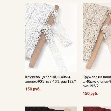
Кружево цв.белый, ш.40мм,
Кружево цв.вани
хлопок-90%, п/э-10%, рис.192/1
ш.40мм, хлопок-9
рис.192/2
150 руб.
150 руб.