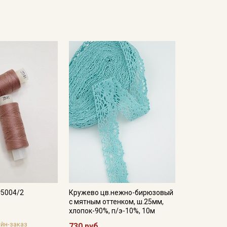
№5004/2
Кружево цв.нежно-бирюзовый
с мятным оттенком, ш.25мм,
хлопок-90%, п/э-10%, 10м
йн-заказ
730 руб.