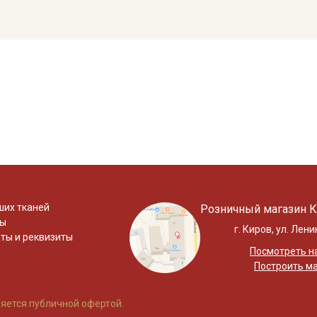
ших тканей
Розничный магазин К
ты
г. Киров, ул. Лени
ты и реквизиты
Посмотреть на
Построить м
яется публичной офертой.