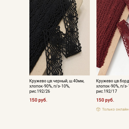
Кружево цв.черный, ш.40мм,
Кружево цв.борд
хлопок-90%, п/э-10%,
хлопок-90%, п/э-
рис.192/26
рис.192/17
150 руб.
150 руб.
Только онлайн