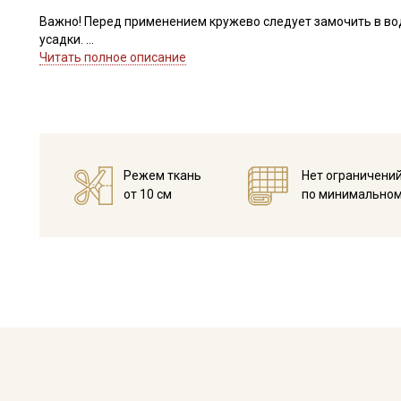
Важно! Перед применением кружево следует замочить в во
усадки.
Ширина кружева ±1мм.
Читать полное описание
Идеально подойдет для отделки женских сарафанов, платьев
В интерьере можно использовать для украшения скатертей, 
оформления творческих работ в различных техниках,
Цветопередача может отличаться от оригинального цвета в
Режем ткань
Нет ограничени
от 10 см
по минимальном