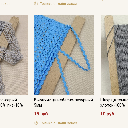
-заказ
Только онлайн-заказ
ло-серый,
Вьюнчик цв.небесно-лазурный,
Шнур цв.темно
90%, п/э-10%
5мм
хлопок-100%
15 руб.
10 руб.
Только онлайн-заказ