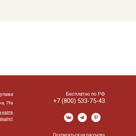
Бесплатно по РФ
упава
+7 (800) 533-75-43
на, 79а
 карте
аршрут
Подписаться на рассылку