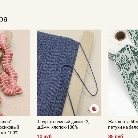
ра
Волна"
Шнур цв.темный джинс-2,
Жак.лента 50
ерсиковый
ш.2мм, хлопок-100%
петухи на бел
 п/э-100%
10 руб.
85 руб.