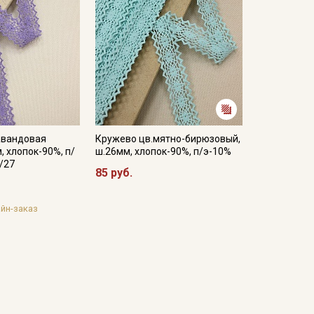
авандовая
Кружево цв.мятно-бирюзовый,
, хлопок-90%, п/
ш.26мм, хлопок-90%, п/э-10%
9/27
85 руб.
йн-заказ