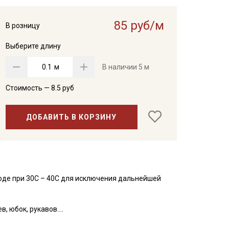
85 руб/м
В розницу
Выберите длину
м
В наличии
5 м
Стоимость —
8.5
руб
ДОБАВИТЬ В КОРЗИНУ
оде при 30С – 40С для исключения дальнейшей
, юбок, рукавов.
занавесок, подушек, пледов. Подойдет для