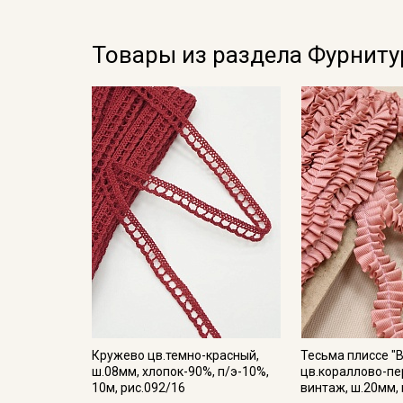
Товары из раздела Фурниту
Кружево цв.темно-красный,
Тесьма плиссе "
ш.08мм, хлопок-90%, п/э-10%,
цв.кораллово-п
10м, рис.092/16
винтаж, ш.20мм,