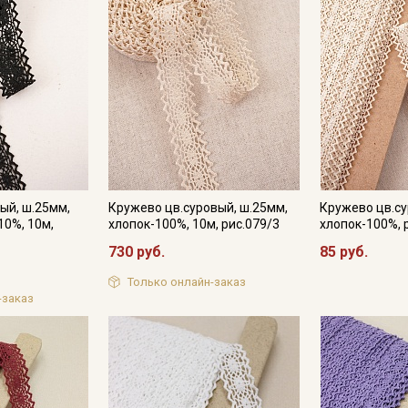
ый, ш.25мм,
Кружево цв.суровый, ш.25мм,
Кружево цв.су
10%, 10м,
хлопок-100%, 10м, рис.079/3
хлопок-100%, 
730 руб.
85 руб.
Только онлайн-заказ
Секретная рассылка от
-заказ
Купава
Мы публикуем здесь дополнительные
промокоды и скидки до 30% на узкие