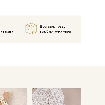
 зависимости от настроек вашего монитора.
й
Доставим товар
у заказу
в любую точку мира