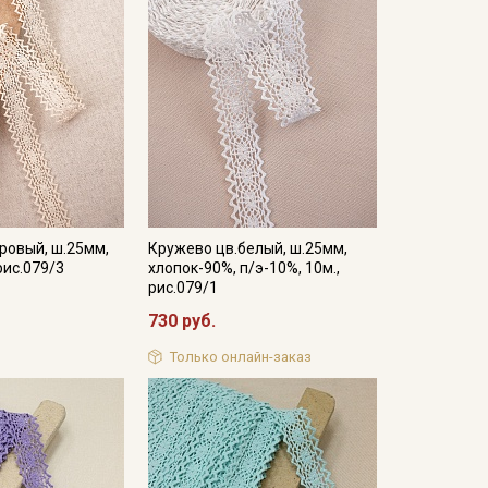
ровый, ш.25мм,
Кружево цв.белый, ш.25мм,
рис.079/3
хлопок-90%, п/э-10%, 10м.,
рис.079/1
730 руб.
Только онлайн-заказ