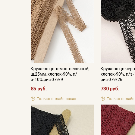
Кружево цв.темно-песочный,
Кружево цв.черн
ш.25мм, хлопок-90%, п/
хлопок-90%, п/э-
э-10%,рис.079/9
рис.079/26
85 руб.
730 руб.
Только онлайн-заказ
Только онлайн