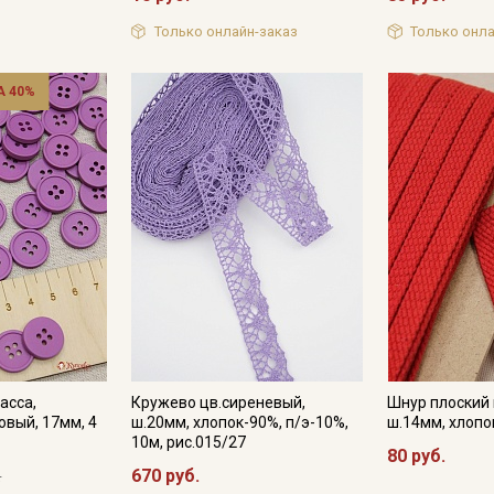
Только онлайн-заказ
Только онла
 40%
асса,
Кружево цв.сиреневый,
Шнур плоский 
овый, 17мм, 4
ш.20мм, хлопок-90%, п/э-10%,
ш.14мм, хлоп
10м, рис.015/27
80 руб.
.
670 руб.