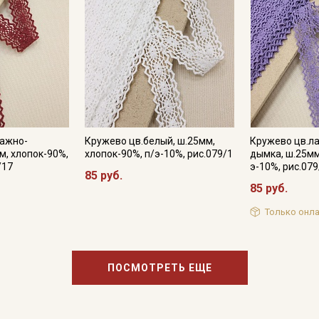
категории тканей
Электронная почта
Подписаться
тажно-
Кружево цв.белый, ш.25мм,
Кружево цв.л
Ознакомлен(а) с
Политикой обработки персональных
м, хлопок-90%,
хлопок-90%, п/э-10%, рис.079/1
дымка, ш.25мм
данных
и даю
Согласие на обработку персональных
/17
э-10%, рис.07
данных
85 руб.
85 руб.
Даю
Согласие на получение рекламных и
информационных рассылок
Только онла
ПОСМОТРЕТЬ ЕЩЕ