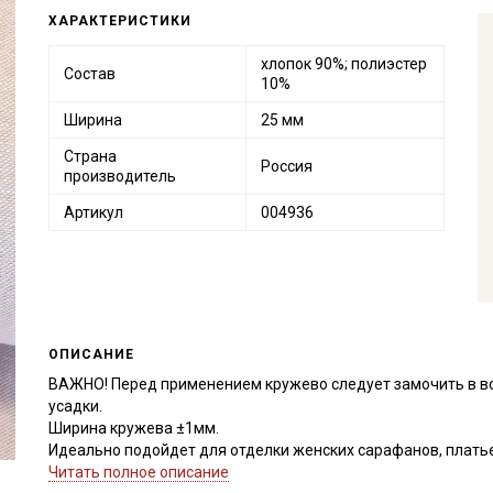
ХАРАКТЕРИСТИКИ
хлопок 90%; полиэстер
Состав
10%
Ширина
25 мм
Страна
Россия
производитель
Артикул
004936
ОПИСАНИЕ
ВАЖНО! Перед применением кружево следует замочить в в
усадки.
Ширина кружева ±1мм.
Идеально подойдет для отделки женских сарафанов, платьев
В интерьере можно использовать для украшения скатертей, 
Читать полное описание