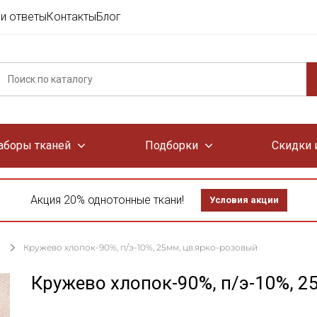
и ответы
Контакты
Блог
аборы тканей
Подборки
Скидки 
Акция 20% однотонные ткани!
Условия акции
Кружево хлопок-90%, п/э-10%, 25мм, цв.ярко-розовый
Кружево хлопок-90%, п/э-10%, 2