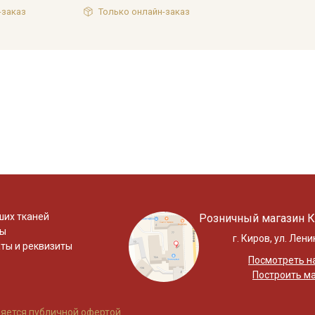
-заказ
Только онлайн-заказ
ших тканей
Розничный магазин К
ты
г. Киров, ул. Лени
ты и реквизиты
Посмотреть на
Построить м
яется публичной офертой.