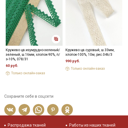
Кружево цв.изумрудно-зеленый/
Кружево цв.суровый, ш.33мм,
Л
зеленый, ш.16мм, хлопок-90%, п/
хлопок-100%, 10м, рис.046/3
К
э-10%, 078/31
990 руб.
9
60 руб.
Только онлайн-заказ
Только онлайн-заказ
Сохраните себе в соцсети
Распродажа тканей
Работы из наших тканей