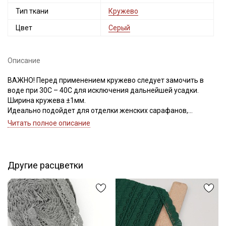
Тип ткани
Кружево
Цвет
Серый
Описание
ВАЖНО! Перед применением кружево следует замочить в
воде при 30С – 40С для исключения дальнейшей усадки.
Ширина кружева ±1мм.
Идеально подойдет для отделки женских сарафанов,
платьев, юбок, рукавов.
Читать полное описание
В интерьере можно использовать для украшения скатертей,
занавесок, подушек, пледов. Подойдет для оформления
творческих работ в различных техниках.
Другие расцветки
Цветопередача может отличаться от оригинального цвета в
зависимости от настроек вашего монитора.