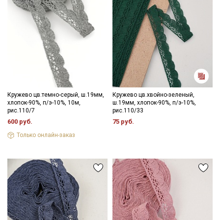
Кружево цв.темно-серый, ш.19мм,
Кружево цв.хвойно-зеленый,
хлопок-90%, п/э-10%, 10м,
ш.19мм, хлопок-90%, п/э-10%,
рис.110/7
рис.110/33
600 руб.
75 руб.
Только онлайн-заказ