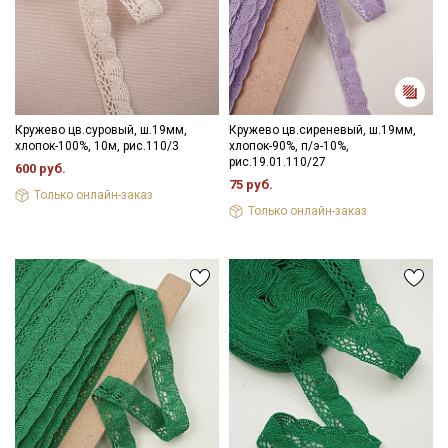
Даю
Согласие на получение рекламных и
информационных рассылок
Кружево цв.суровый, ш.19мм,
Кружево цв.сиреневый, ш.19мм,
хлопок-100%, 10м, рис.110/3
хлопок-90%, п/э-10%,
рис.19.01.110/27
600 руб.
75 руб.
Только онлайн-заказ
Только онлайн-заказ