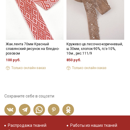
- максимальная температура стирки до 40 С, без отжима,
- противопоказано применение отбеливателей.
Цветопередача (тон) может отличаться от оригинального
цвета ткани в зависимости от настроек вашего монитора и в
зависимости от партии.
Жак.лента 70мм Красный
Кружево цв.песочно-коричневый,
Б
славянский рисунок на бледно-
ш.30мм, хлопок-90%, п/э-10%,
ц
розовом
10м., рис.111/9
б
Ø
100 руб.
850 руб.
4
Только онлайн-заказ
Только онлайн-заказ
Сохраните себе в соцсети
Распродажа тканей
Работы из наших тканей