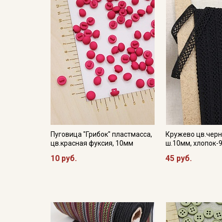
Пуговица "Грибок" пластмасса,
Кружево цв.черн
цв.красная фуксия, 10мм
ш.10мм, хлопок-
10 руб.
45 руб.