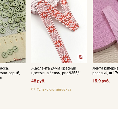
асса,
Жак.лента 24мм Красный
Лента киперна
ково-серый,
цветок на белом, рис.9355/1
розовый, ш.17
ия
48 руб.
15.9 руб.
Только онлайн-заказ