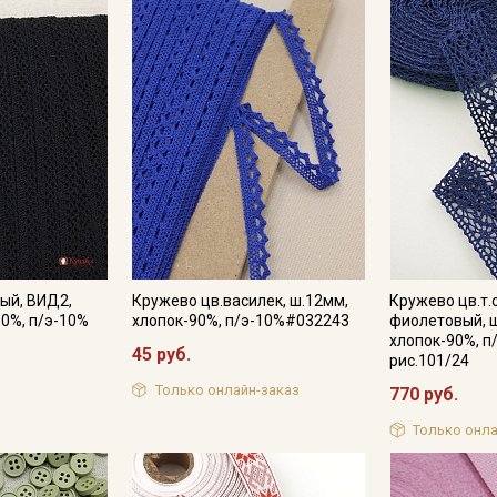
Электронная почта
Подписаться
Ознакомлен(а) с
Политикой обработки персональных
данных
и даю
Согласие на обработку персональных
данных
Даю
Согласие на получение рекламных и
информационных рассылок
ый, ВИД2,
Кружево цв.василек, ш.12мм,
Кружево цв.т.
90%, п/э-10%
хлопок-90%, п/э-10%#032243
фиолетовый, 
хлопок-90%, п
45 руб.
рис.101/24
Только онлайн-заказ
770 руб.
Только онла