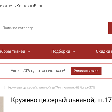
и ответы
Контакты
Блог
аборы тканей
Подборки
Скидки 
Акция 20% однотонные ткани!
Условия акции
Кружево цв.серый льняной, ш.17мм, хлопок-63%, п/э-37%
Кружево цв.серый льняной, ш.17