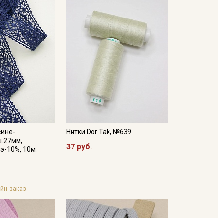
сине-
Нитки Dor Tak, №639
ш.27мм,
37 руб.
/э-10%, 10м,
йн-заказ