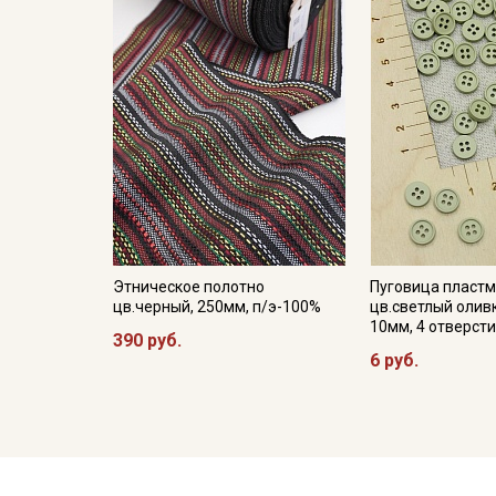
Этническое полотно
Пуговица пластм
цв.черный, 250мм, п/э-100%
цв.светлый олив
10мм, 4 отверст
390 руб.
6 руб.