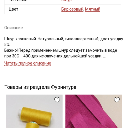
Цвет
Бирюзовый
,
Мятный
Описание
Подписаться
Шнур хлопковый. Натуральный, гипоаллергенный, дает усадку
5%.
Ознакомлен(а) с
Политикой обработки персональных
данных
и даю
Согласие на обработку персональных
Важно! Перед применением шнур следует замочить в воде
данных
при 30С – 40С для исключения дальнейшей усадки.
Шнур используют в качестве завязок в мешочках для
Даю
Согласие на получение рекламных и
Читать полное описание
хранения, рюкзаках, корзинах для игрушек, так же шнуром из
информационных рассылок
хлопка украшают текстиль, одежду, подарочные упаковки,
куклы, абажуры, игрушки, флористические панно а-ля морские
приключения.
Товары из раздела Фурнитура
Цветопередача может отличаться от оригинального цвета
ткани в зависимости от настроек вашего монитора.