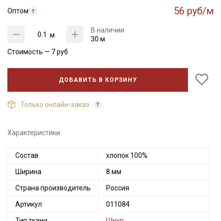
56 руб/м
Оптом
В наличии
м
30 м
Стоимость —
7
руб
ДОБАВИТЬ В КОРЗИНУ
Только онлайн-заказ
Характеристики
Секретная рассылка от Купава
Состав
хлопок 100%
Ширина
8 мм
Мы публикуем здесь дополнительные
промокоды и скидки до 30% на узкие
Страна производитель
Россия
категории тканей
Артикул
011084
Электронная почта
Тип ткани
Шнур