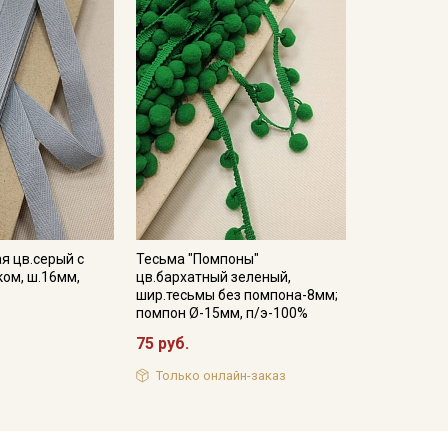
я цв.серый с
Тесьма "Помпоны"
ом, ш.16мм,
цв.бархатный зеленый,
шир.тесьмы без помпона-8мм;
помпон Ø-15мм, п/э-100%
75 руб.
Только онлайн-заказ