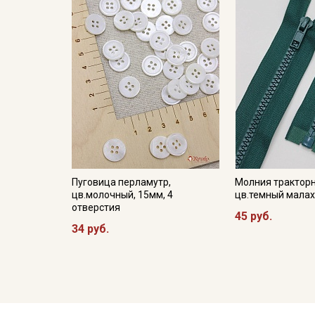
Пуговица перламутр,
Молния трактор
цв.молочный, 15мм, 4
цв.темный малах
отверстия
45 руб.
34 руб.