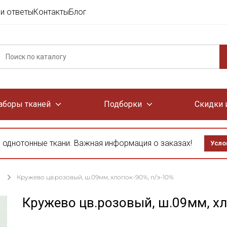
и ответы
Контакты
Блог
аборы тканей
Подборки
Скидки 
 однотонные ткани. Важная информация о заказах!
Усло
Кружево цв.розовый, ш.09мм, хлопок-90%, п/э-10%
Кружево цв.розовый, ш.09мм, хл