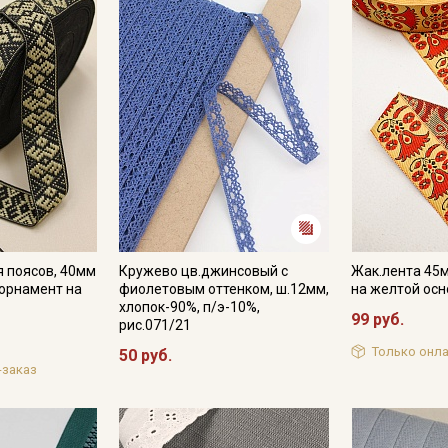
Электронная почта
Подписаться
Ознакомлен(а) с
Политикой обработки персональных
данных
и даю
Согласие на обработку персональных
данных
Даю
Согласие на получение рекламных и
информационных рассылок
я поясов, 40мм
Кружево цв.джинсовый с
Жак.лента 45
орнамент на
фиолетовым оттенком, ш.12мм,
на желтой осн
хлопок-90%, п/э-10%,
99 руб.
рис.071/21
Только онла
50 руб.
-заказ