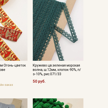
мм Огонь-цветок
Кружево цв.зеленая морская
ове
волна, ш.12мм, хлопок-90%, п/
э-10%, рис.071/33
50 руб.
йн-заказ