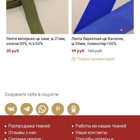
Лента киперная цв.хаки, ш.21мм,
Лента бархатная цв.Василек,
П
хлопок-50%, п/э-50%
ш.50мм, полиэстер-100%
ц
4
20 руб.
99 руб.
165 руб.
8
Только онлайн-заказ
Сохраните себе в соцсети
Распродажа тканей
Работы из наших тканей
Отзывы о нас
Наши контакты
Система скидок
Способы оплаты и