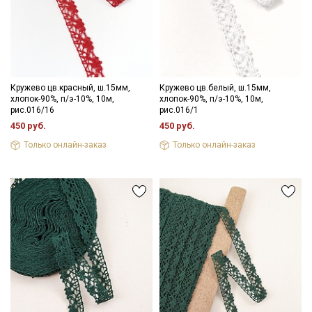
Секретная рассылка от Купава
Мы публикуем здесь дополнительные
Кружево цв.красный, ш.15мм,
Кружево цв.белый, ш.15мм,
промокоды и скидки до 30% на узкие
хлопок-90%, п/э-10%, 10м,
хлопок-90%, п/э-10%, 10м,
рис.016/16
рис.016/1
категории тканей
450 руб.
450 руб.
Только онлайн-заказ
Только онлайн-заказ
Электронная почта
Подписаться
Ознакомлен(а) с
Политикой обработки персональных
данных
и даю
Согласие на обработку персональных
данных
Даю
Согласие на получение рекламных и