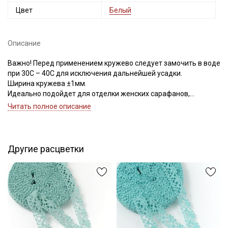
Цвет
Белый
Описание
Важно! Перед применением кружево следует замочить в воде
при 30С – 40С для исключения дальнейшей усадки.
Ширина кружева ±1мм.
Идеально подойдет для отделки женских сарафанов,
платьев, юбок, рукавов.
Читать полное описание
В интерьере можно использовать для украшения скатертей,
занавесок, подушек, пледов. Подойдет для оформления
творческих работ в различных техниках.
Другие расцветки
Цветопередача может отличаться от оригинального цвета в
зависимости от настроек вашего монитора.