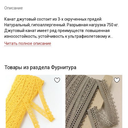
Описание
Канат джутовый состоит из 3-х скрученных прядей.
Подписаться
Натуральный, гипоаллергенный. Разрывная нагрузка 750 кг.
Джутовый канат имеет ряд преимуществ: повышенная
Ознакомлен(а) с
Политикой обработки персональных
износостойкость; устойчивость к ультрафиолетовому и
данных
и даю
Согласие на обработку персональных
тепловому излучению; антистатичность; экологически
Читать полное описание
данных
безопасный продукт;
Даю
Согласие на получение рекламных и
Применение каната джутового:
информационных рассылок
- Когтеточки и домики для животных;
- Декоративное оформление помещений;
Товары из раздела Фурнитура
- Отделка деревянных срубов.