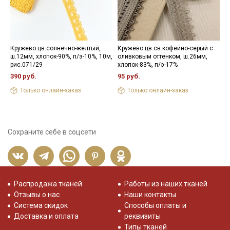
Кружево цв.солнечно-желтый,
Кружево цв.св.кофейно-серый с
Ш
ш.12мм, хлопок-90%, п/э-10%, 10м,
оливковым оттенком, ш.26мм,
о
рис.071/29
хлопок-83%, п/э-17%
4
390 руб.
95 руб.
Только онлайн-заказ
Только онлайн-заказ
Сохраните себе в соцсети
Распродажа тканей
Работы из наших тканей
Отзывы о нас
Наши контакты
Система скидок
Способы оплаты и
Доставка и оплата
реквизиты
Типы тканей