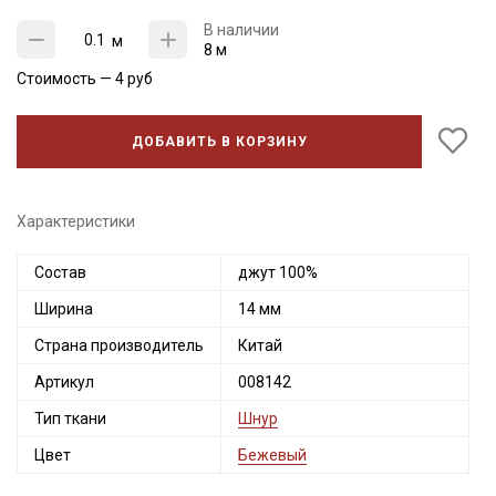
В наличии
м
8 м
Стоимость —
4
руб
ДОБАВИТЬ В КОРЗИНУ
Характеристики
Состав
джут 100%
Секретная рассылка от Купава
Ширина
14 мм
Страна производитель
Китай
Мы публикуем здесь дополнительные
промокоды и скидки до 30% на узкие
Артикул
008142
категории тканей
Тип ткани
Шнур
Цвет
Бежевый
Электронная почта