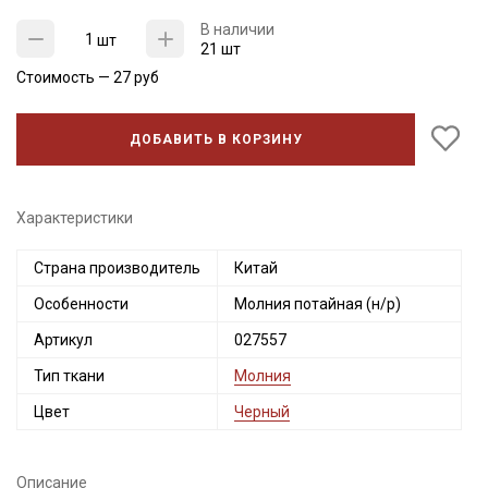
В наличии
шт
21 шт
Стоимость —
27
руб
ДОБАВИТЬ В КОРЗИНУ
Характеристики
Страна производитель
Китай
Секретная рассылка от Купава
Особенности
Молния потайная (н/р)
Мы публикуем здесь дополнительные
Артикул
027557
промокоды и скидки до 30% на узкие
Тип ткани
Молния
категории тканей
Цвет
Черный
Электронная почта
Описание