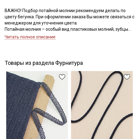
ВАЖНО! Подбор потайной молнии рекомендуем делать по
цвету бегунка. При оформлении заказа Вы можете связаться с
Подписаться
менеджером для уточнения цвета.
Потайная молния – особый вид пластиковых молний, зубцы
Ознакомлен(а) с
Политикой обработки персональных
которых расположены на изнаночной стороне. Такая молния
Читать полное описание
данных
и даю
Согласие на обработку персональных
незаметна с лицевой стороны, что делает застежку одежды
данных
из лёгких тканей особенно аккуратной и профессиональной.
Даю
Согласие на получение рекламных и
информационных рассылок
Товары из раздела Фурнитура