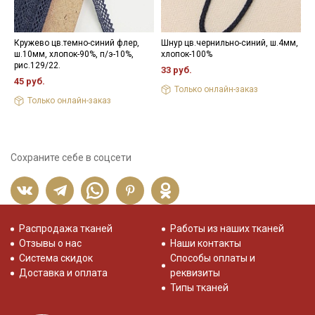
Кружево цв.темно-синий флер,
Шнур цв.чернильно-синий, ш.4мм,
Ж
ш.10мм, хлопок-90%, п/э-10%,
хлопок-100%
н
рис.129/22.
33 руб.
8
45 руб.
Только онлайн-заказ
Только онлайн-заказ
Сохраните себе в соцсети
Распродажа тканей
Работы из наших тканей
Отзывы о нас
Наши контакты
Система скидок
Способы оплаты и
Доставка и оплата
реквизиты
Типы тканей