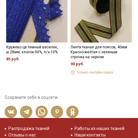
- максимальная температура стирки до 40 С, без отжима,
- противопоказано применение отбеливателей.
Цветопередача (тон) может отличаться от оригинального
цвета ткани в зависимости от настроек вашего монитора и в
зависимости от партии.
Кружево цв.темный василек,
Лента тканая для поясов, 40мм
Н
ш.28мм, хлопок-90%, п/э-10%
Красно-желтая с зеленым
3
строчка на черном
85 руб.
90 руб.
Только онлайн-заказ
Сохраните себе в соцсети
Распродажа тканей
Работы из наших тканей
Отзывы о нас
Наши контакты