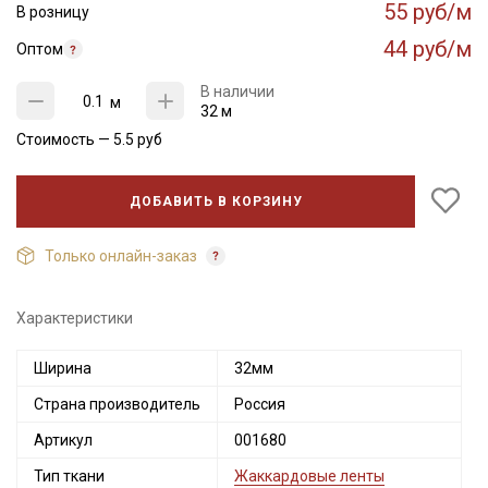
55 руб/м
В розницу
44 руб/м
Оптом
В наличии
м
32 м
Стоимость —
5.5
руб
ДОБАВИТЬ В КОРЗИНУ
Только онлайн-заказ
Характеристики
Секретная рассылка от Купава
Ширина
32мм
Мы публикуем здесь дополнительные
промокоды и скидки до 30% на узкие
Страна производитель
Россия
категории тканей
Артикул
001680
Тип ткани
Жаккардовые ленты
Электронная почта