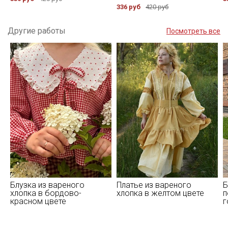
336 руб
420 руб
Другие работы
Посмотреть все
Блузка из вареного
Платье из вареного
Б
хлопка в бордово-
хлопка в желтом цвете
п
красном цвете
г