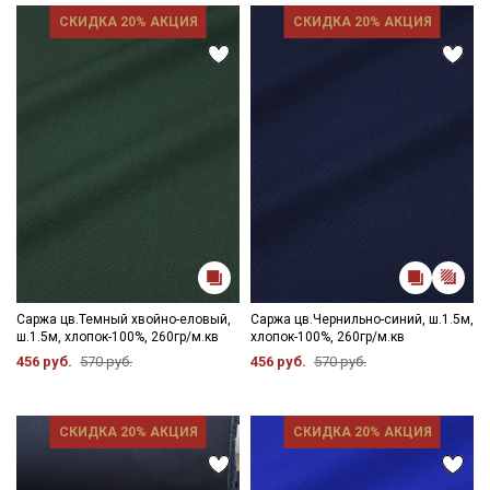
СКИДКА 20% АКЦИЯ
СКИДКА 20% АКЦИЯ
Даю
Согласие на получение рекламных и
информационных рассылок
Саржа цв.Темный хвойно-еловый,
Саржа цв.Чернильно-синий, ш.1.5м,
ш.1.5м, хлопок-100%, 260гр/м.кв
хлопок-100%, 260гр/м.кв
456 руб.
570 руб.
456 руб.
570 руб.
СКИДКА 20% АКЦИЯ
СКИДКА 20% АКЦИЯ