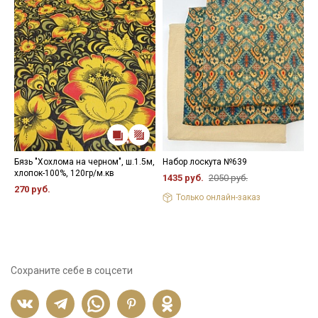
Бязь "Хохлома на черном", ш.1.5м,
Набор лоскута №639
П
хлопок-100%, 120гр/м.кв
ц
1435 руб.
2050 руб.
ш
270 руб.
м
Только онлайн-заказ
8
Сохраните себе в соцсети