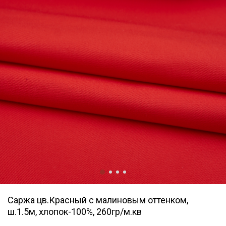
Саржа цв.Красный с малиновым оттенком,
ш.1.5м, хлопок-100%, 260гр/м.кв