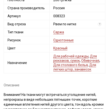
Плотность
260 гр/м.кв
Страна производитель
Россия
Артикул
008323
Вид отреза
Рвем по нитке
?
Тип ткани
Саржа
Рисунок
Однотонные
Цвет
Красный
Для рабочей одежды
,
Для
рюкзаков, сумок
,
Обивочная
,
Назначение
Для столового белья
,
Для
легких штор, занавесок
Описание
Внимание! На ткани могут встречаться утолщение нитей,
непрокрасы в виде небольших пятнышек-точек, короткие
единичные вплетения нитей другого цвета, тон вдоль кромки