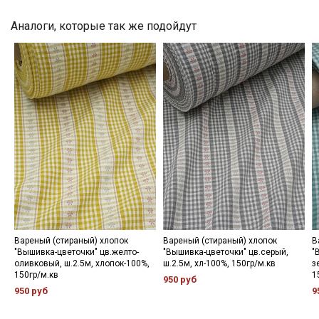
категории тканей
Аналоги, которые так же подойдут
Электронная почта
Подписаться
Ознакомлен(а) с
Политикой обработки персональных
данных
и даю
Согласие на обработку персональных
данных
Даю
Согласие на получение рекламных и
информационных рассылок
Вареный (стираный) хлопок
Вареный (стираный) хлопок
В
"Вышивка-цветочки" цв.желто-
"Вышивка-цветочки" цв.серый,
"
оливковый, ш.2.5м, хлопок-100%,
ш.2.5м, хл-100%, 150гр/м.кв
з
150гр/м.кв
1
950 руб
950 руб
9