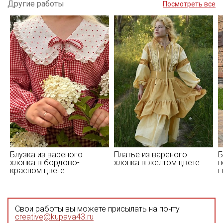
Другие работы
Посмотреть все
Блузка из вареного
Платье из вареного
Б
хлопка в бордово-
хлопка в желтом цвете
п
красном цвете
г
Свои работы вы можете присылать на почту
creative@kupava43.ru