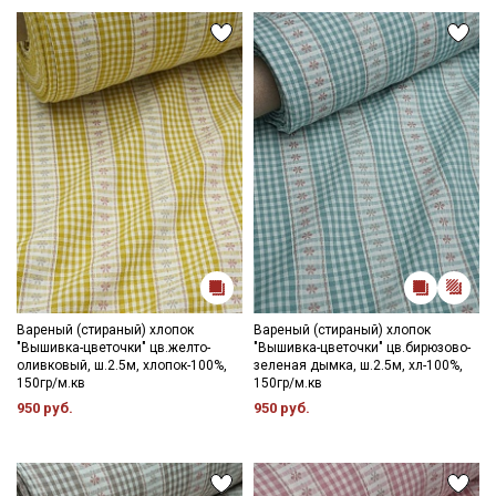
Вареный (стираный) хлопок
Вареный (стираный) хлопок
"Вышивка-цветочки" цв.желто-
"Вышивка-цветочки" цв.бирюзово-
оливковый, ш.2.5м, хлопок-100%,
зеленая дымка, ш.2.5м, хл-100%,
150гр/м.кв
150гр/м.кв
950 руб.
950 руб.