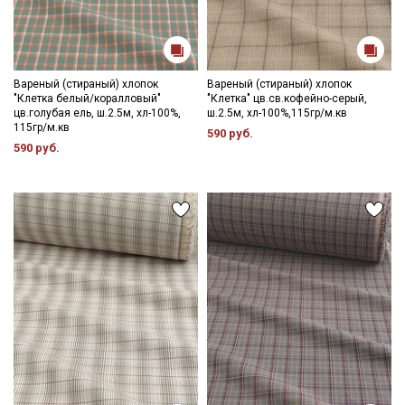
Вареный (стираный) хлопок
Вареный (стираный) хлопок
"Клетка белый/коралловый"
"Клетка" цв.св.кофейно-серый,
цв.голубая ель, ш.2.5м, хл-100%,
ш.2.5м, хл-100%,115гр/м.кв
115гр/м.кв
590 руб.
590 руб.