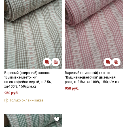
Вареный (стираный) хлопок
Вареный (стираный) хлопок
"Вышивка-цветочки"
"Вышивка-цветочки" цв.темная
цв.св.кофейно-серый, ш.2.5м,
роза, ш.2.5м, хл-100%, 150гр/м.кв
Секретная рассылка от Купава
хл-100%, 150гр/м.кв
950 руб.
950 руб.
Мы публикуем здесь дополнительные
Только онлайн-заказ
промокоды и скидки до 30% на узкие
категории тканей
Электронная почта