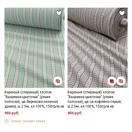
- стирка до 30-40C;
- противопоказано употребление отбеливателей;
- сушить в расправленном, подвешенном состоянии (не
пересушивать).
Цветопередача может отличаться от оригинального цвета
ткани в зависимости от настроек вашего монитора и в
зависимости от партии тон ткани может отличаться.
Вареный (стираный) хлопок
Вареный (стираный) хлопок
"Вышивка-цветочки" (узкие
"Вышивка-цветочки" (узкие
полоски), цв.бирюзово-зеленая
полоски), цв.св.кофейно-серый,
дымка, ш.2.5м, хл-100%, 150гр/м.кв
ш.2.5м, хл-100%, 150гр/м.кв
950 руб.
950 руб.
Только онлайн-заказ