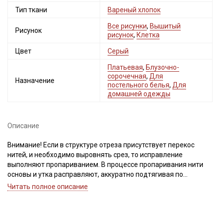
Тип ткани
Вареный хлопок
Все рисунки
,
Вышитый
Рисунок
рисунок
,
Клетка
Цвет
Серый
Платьевая
,
Блузочно-
сорочечная
,
Для
Назначение
постельного белья
,
Для
домашней одежды
Описание
Внимание! Если в структуре отреза присутствует перекос
нитей, и необходимо выровнять срез, то исправление
выполняют пропариванием. В процессе пропаривания нити
основы и утка расправляют, аккуратно подтягивая по
диагонали.
Читать полное описание
Важно, неровности среза при перекосе нитей, нельзя срезать,
это приведет к искажению края детали и изделия после
стирки. Ширина ткани ±2см.Просим учитывать это при заказе.