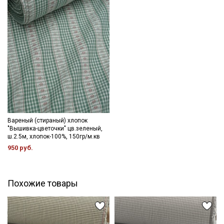
Подписаться
Ознакомлен(а) с
Политикой обработки персональных
данных
и даю
Согласие на обработку персональных
данных
Даю
Согласие на получение рекламных и
информационных рассылок
Вареный (стираный) хлопок
"Вышивка-цветочки" цв.зеленый,
ш.2.5м, хлопок-100%, 150гр/м.кв
950 руб.
Похожие товары