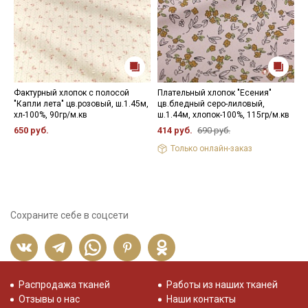
Фактурный хлопок с полосой
Плательный хлопок "Есения"
К
"Капли лета" цв.розовый, ш.1.45м,
цв.бледный серо-лиловый,
(
хл-100%, 90гр/м.кв
ш.1.44м, хлопок-100%, 115гр/м.кв
1
650 руб.
414 руб.
690 руб.
Только онлайн-заказ
Сохраните себе в соцсети
Распродажа тканей
Работы из наших тканей
Отзывы о нас
Наши контакты