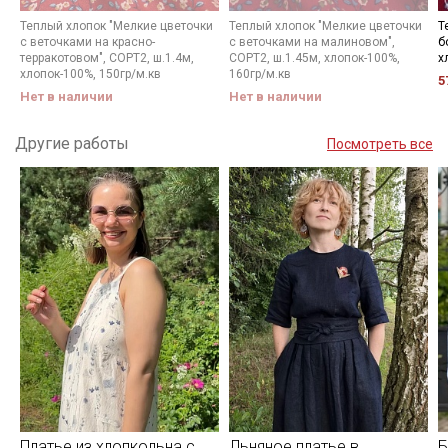
Теплый хлопок "Мелкие цветочки
Теплый хлопок "Мелкие цветочки
Т
с веточками на красно-
с веточками на малиновом",
б
терракотовом", СОРТ2, ш.1.4м,
СОРТ2, ш.1.45м, хлопок-100%,
х
хлопок-100%, 150гр/м.кв
160гр/м.кв
5
Нет в наличии
Нет в наличии
Другие работы
Посмотреть все
Платье из хлопкольна с
Льняное платье в
Б