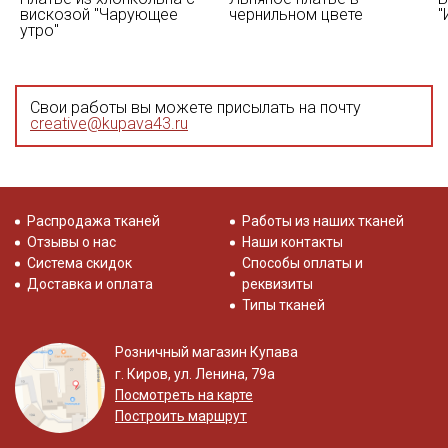
вискозой "Чарующее
чернильном цвете
"
утро"
Свои работы вы можете присылать на почту
creative@kupava43.ru
Распродажа тканей
Работы из наших тканей
Отзывы о нас
Наши контакты
Система скидок
Способы оплаты и
Доставка и оплата
реквизиты
Типы тканей
Розничный магазин Купава
г. Киров, ул. Ленина, 79а
Посмотреть на карте
Построить маршрут