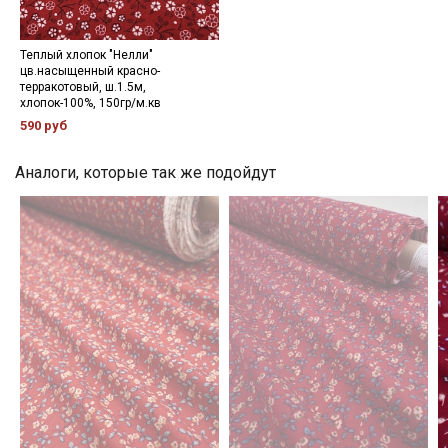
Мы публикуем здесь дополнительные
промокоды и скидки до 30% на узкие
Теплый хлопок "Нелли"
цв.насыщенный красно-
категории тканей
терракотовый, ш.1.5м,
хлопок-100%, 150гр/м.кв
Электронная почта
590 руб
Аналоги, которые так же подойдут
Подписаться
Ознакомлен(а) с
Политикой обработки персональных
данных
и даю
Согласие на обработку персональных
данных
Даю
Согласие на получение рекламных и
информационных рассылок