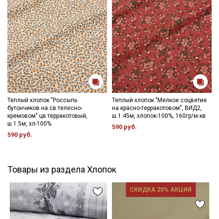
Теплый хлопок "Россыпь
Теплый хлопок "Мелкое соцветие
бутончиков на св.телесно-
на красно-терракотовом", ВИД2,
кремовом" цв.терракотовый,
ш.1.45м, хлопок-100%, 160гр/м.кв
ш.1.5м, хл-100%
590 руб.
590 руб.
Товары из раздела Хлопок
СКИДКА 20% АКЦИЯ