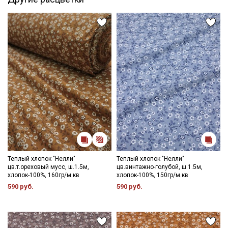
Электронная почта
Подписаться
Ознакомлен(а) с
Политикой обработки персональных
данных
и даю
Согласие на обработку персональных
данных
Даю
Согласие на получение рекламных и
информационных рассылок
Теплый хлопок "Нелли"
Теплый хлопок "Нелли"
цв.т.ореховый мусс, ш.1.5м,
цв.винтажно-голубой, ш.1.5м,
хлопок-100%, 160гр/м.кв
хлопок-100%, 150гр/м.кв
590 руб.
590 руб.