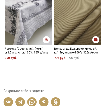
Рогожка "Сочельник", (комп),
Вельвет цв.Бежево-оливковый,
Б
ш.1.5м, хлопок-100%, 165гр/м.кв
ш.1.5м, хлопок-100%, 325гр/м.кв
ш
п
390 руб.
776 руб.
970 руб.
6
Сохраните себе в соцсети