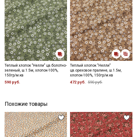
Теплый хлопок "Нелли" цв.болотно-
Теплый хлопок "Нелли"
зеленый, ш.1.5м, хлопок-100%,
цв.ореховое пралине, ш.1.5м,
150гр/м.кв
хлопок-100%, 150гр/м.кв
590 руб.
472 руб.
590 руб.
Похожие товары