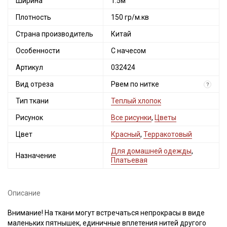
Ширина
1.5м
Плотность
150 гр/м.кв
Страна производитель
Китай
Особенности
С начесом
Артикул
032424
Вид отреза
Рвем по нитке
?
Тип ткани
Теплый хлопок
Рисунок
Все рисунки
,
Цветы
Цвет
Красный
,
Терракотовый
Для домашней одежды
,
Назначение
Платьевая
Описание
Внимание! На ткани могут встречаться непрокрасы в виде
маленьких пятнышек, единичные вплетения нитей другого