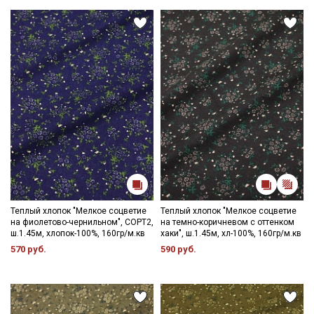
Электронная почта
Подписаться
Ознакомлен(а) с
Политикой обработки персональных
данных
и даю
Согласие на обработку персональных
данных
Даю
Согласие на получение рекламных и
информационных рассылок
Теплый хлопок "Мелкое соцветие
Теплый хлопок "Мелкое соцветие
на фиолетово-чернильном", СОРТ2,
на темно-коричневом с оттенком
ш.1.45м, хлопок-100%, 160гр/м.кв
хаки", ш.1.45м, хл-100%, 160гр/м.кв
570 руб.
590 руб.