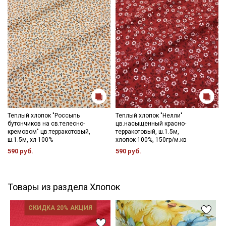
Теплый хлопок "Россыпь
Теплый хлопок "Нелли"
бутончиков на св.телесно-
цв.насыщенный красно-
кремовом" цв.терракотовый,
терракотовый, ш.1.5м,
ш.1.5м, хл-100%
хлопок-100%, 150гр/м.кв
590 руб.
590 руб.
Товары из раздела Хлопок
СКИДКА 20% АКЦИЯ