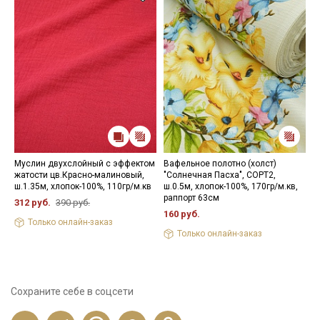
Муслин двухслойный с эффектом
Вафельное полотно (холст)
Б
жатости цв.Красно-малиновый,
"Солнечная Пасха", СОРТ2,
С
ш.1.35м, хлопок-100%, 110гр/м.кв
ш.0.5м, хлопок-100%, 170гр/м.кв,
м
раппорт 63см
312 руб.
390 руб.
3
160 руб.
Только онлайн-заказ
Только онлайн-заказ
Сохраните себе в соцсети