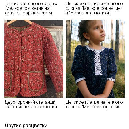
- запрещены отбеливатели
Платье из теплого хлопка
Детское платье из теплого
"Мелкое соцветие на
хлопка "Мелкое соцветие"
- сушить в подвешенном и расправленном состоянии
красно-терракотовом"
и "Бордовые лютики"
- глажка только с изнаночной стороны, подложив махровое
полотенце, чтобы не примять ворс.
Цветопередача может отличаться от оригинального цвета
ткани в зависимостиот настроек вашего монитора и в
зависимости от партии.
Секретная рассылка от Купава
Двусторонний стеганый
Детское платье из теплого
жакет из теплого хлопка
хлопка "Мелкое соцветие"
Мы публикуем здесь дополнительные
промокоды и скидки до 30% на узкие
Другие расцветки
категории тканей