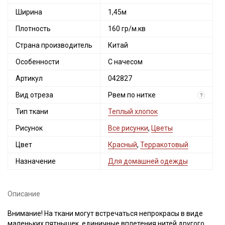
Ширина
1,45м
Плотность
160 гр/м.кв
Страна производитель
Китай
Особенности
С начесом
Артикул
042827
Вид отреза
Рвем по нитке
?
Тип ткани
Теплый хлопок
Рисунок
Все рисунки
,
Цветы
Цвет
Красный
,
Терракотовый
Назначение
Для домашней одежды
Описание
Внимание! На ткани могут встречаться непрокрасы в виде
маленьких пятнышек, единичные вплетения нитей другого