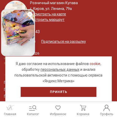
Розничный магазин Купава
г. Киров, ул. Ленина, 79а
Посмотреть на карте
Построить маршрут
+7 (800) 533-75-43
Подписаться на рассылку
© «Купава», 2015-2026
Информация на сайте не является публичной
офертой.
Я даю согласие на использование файлов
cookie
,
обработку
персональных данных
и анализ
пользовательской активности с помощью сервиса
«Яндекс.Метрика»
Правовая информация
Политика обработки персональных данных
ПРИНЯТЬ
Пользовательское соглашение
Главная
Каталог
Избранное
Корзина
Профиль