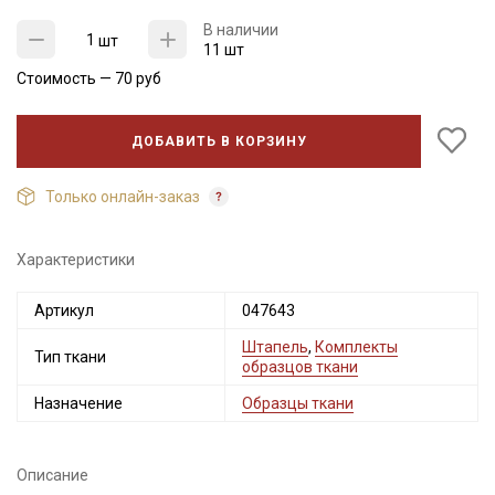
В наличии
шт
11 шт
Стоимость —
70
руб
ДОБАВИТЬ В КОРЗИНУ
Только онлайн-заказ
Характеристики
Секретная рассылка от Купава
Артикул
047643
Мы публикуем здесь дополнительные
Штапель
,
Комплекты
Тип ткани
промокоды и скидки до 30% на узкие
образцов ткани
категории тканей
Назначение
Образцы ткани
Электронная почта
Описание