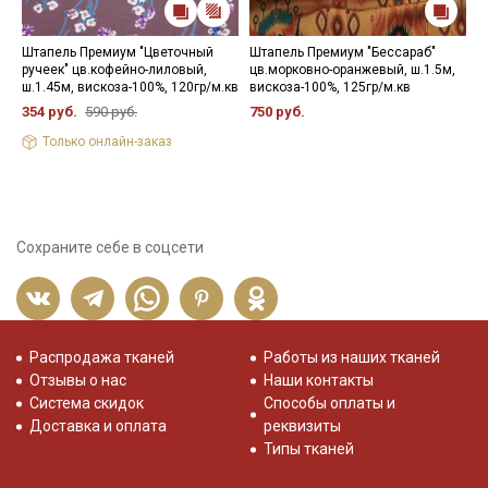
Штапель Премиум "Цветочный
Штапель Премиум "Бессараб"
Ш
ручеек" цв.кофейно-лиловый,
цв.морковно-оранжевый, ш.1.5м,
ц
ш.1.45м, вискоза-100%, 120гр/м.кв
вискоза-100%, 125гр/м.кв
в
354 руб.
590 руб.
750 руб.
3
Только онлайн-заказ
Сохраните себе в соцсети
Распродажа тканей
Работы из наших тканей
Отзывы о нас
Наши контакты
Система скидок
Способы оплаты и
Доставка и оплата
реквизиты
Типы тканей