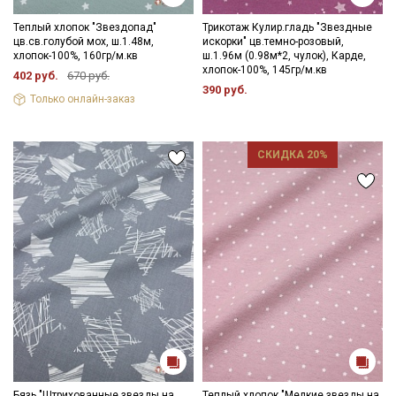
Даю
Согласие на получение рекламных и
Теплый хлопок "Звездопад"
Трикотаж Кулир.гладь "Звездные
информационных рассылок
цв.св.голубой мох, ш.1.48м,
искорки" цв.темно-розовый,
хлопок-100%, 160гр/м.кв
ш.1.96м (0.98м*2, чулок), Карде,
хлопок-100%, 145гр/м.кв
402 руб.
670 руб.
390 руб.
Только онлайн-заказ
СКИДКА 20%
Бязь "Штрихованные звезды на
Теплый хлопок "Мелкие звезды на