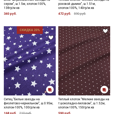
сером", ш.1.5м, хлопок-100%,
розовой дымке", ш.1.51м,
138гр/м.кв
хлопок-100%, 140гр/м.кв
340 руб.
472 руб.
590 руб.
СКИДКА 20%
Ситец "Белые звезды на
Теплый хлопок "Мелкие звезды на
фиолетово-чернильном", ш.0.95м,
т.шоколадно-лиловом", ш.1.52м,
хлопок-100%, 100гр/м.кв
хлопок-100%, 150гр/м.кв
168 руб.
210 руб.
590 руб.