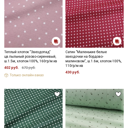
Теплый хлопок "Звездопад"
Сатин "Маленькие белые
цв.пыльный розово-сиреневый,
звездочки на бордово-
ш.1.5м, хлопок-100%, 160гр/м.кв
малиновом", ш.1.6м, хлопок-100%,
110гр/м.кв
402 руб.
670 руб.
430 руб.
Только онлайн-заказ