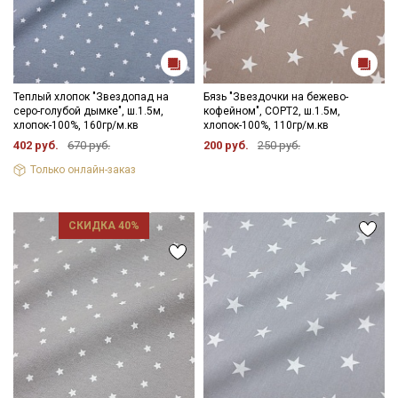
Теплый хлопок "Звездопад на
Бязь "Звездочки на бежево-
серо-голубой дымке", ш.1.5м,
кофейном", СОРТ2, ш.1.5м,
хлопок-100%, 160гр/м.кв
хлопок-100%, 110гр/м.кв
402 руб.
670 руб.
200 руб.
250 руб.
Только онлайн-заказ
СКИДКА 40%