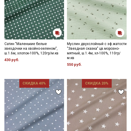
Сатин "Маленькие белые
Муслин двухслойный с эф.жатости
звездочки на хвойно-зеленом",
"Звездная сказка" цв.морозно-
ш.1.6м, хлопок-100%, 120гр/м.кв
мятный, ш.1.4м, хл-100%, 110гр/
м.кв
430 руб.
550 руб.
СКИДКА 40%
СКИДКА 20%