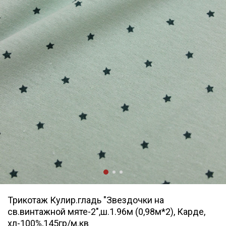
Трикотаж Кулир.гладь "Звездочки на
св.винтажной мяте-2",ш.1.96м (0,98м*2), Карде,
хл-100%,145гр/м.кв