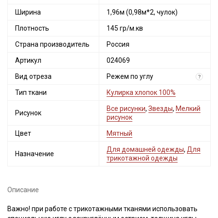
Секретная рассылка от Купава
Ширина
1,96м (0,98м*2, чулок)
Мы публикуем здесь дополнительные
Плотность
145 гр/м.кв
промокоды и скидки до 30% на узкие
Страна производитель
Россия
категории тканей
Артикул
024069
Электронная почта
Вид отреза
Режем по углу
?
Тип ткани
Кулирка хлопок 100%
Все рисунки
,
Звезды
,
Мелкий
Рисунок
рисунок
Подписаться
Цвет
Мятный
Для домашней одежды
,
Для
Ознакомлен(а) с
Политикой обработки персональных
Назначение
трикотажной одежды
данных
и даю
Согласие на обработку персональных
данных
Даю
Согласие на получение рекламных и
Описание
информационных рассылок
Важно! при работе с трикотажными тканями использовать