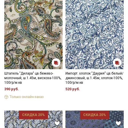
Штапель "Дилара" цв.бежево-
Импорт. хлопок "Даурия" цв.белый/
молочный, ш.1.45м, вискоза-100%,
джинсовый, ш.1.45м, хлопок-100%,
100гр/м.кв
100гр/м.кв
390 руб.
520 руб.
Только онлайн-заказ
СКИДКА 20%
СКИДКА 20%