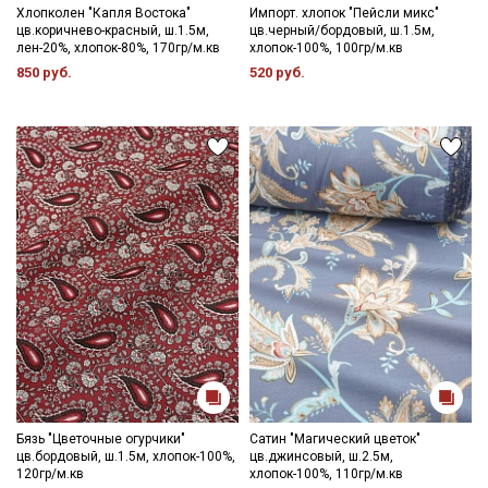
Хлопколен "Капля Востока"
Импорт. хлопок "Пейсли микс"
цв.коричнево-красный, ш.1.5м,
цв.черный/бордовый, ш.1.5м,
лен-20%, хлопок-80%, 170гр/м.кв
хлопок-100%, 100гр/м.кв
850 руб.
520 руб.
Бязь "Цветочные огурчики"
Сатин "Магический цветок"
цв.бордовый, ш.1.5м, хлопок-100%,
цв.джинсовый, ш.2.5м,
120гр/м.кв
хлопок-100%, 110гр/м.кв