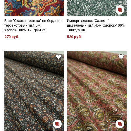
Бязь "Сказка востока" цв.бордово-
Импорт. хлопок "Сальма"
терракотовый, ш.1.5м,
цв.зеленый, ш.1.45м, хлопок-100%,
хлопок-100%, 120гр/м.кв
100гр/м.кв
270 руб.
520 руб.