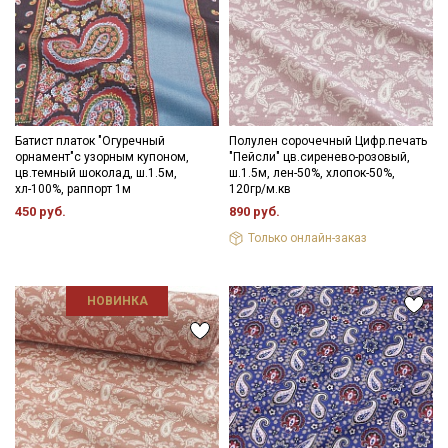
Батист платок "Огуречный
Полулен сорочечный Цифр.печать
орнамент"с узорным купоном,
"Пейсли" цв.сиренево-розовый,
цв.темный шоколад, ш.1.5м,
ш.1.5м, лен-50%, хлопок-50%,
хл-100%, раппорт 1м
120гр/м.кв
450 руб.
890 руб.
Только онлайн-заказ
НОВИНКА