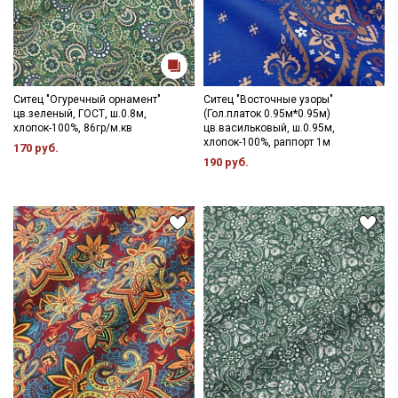
Ситец "Огуречный орнамент"
Ситец "Восточные узоры"
цв.зеленый, ГОСТ, ш.0.8м,
(Гол.платок 0.95м*0.95м)
хлопок-100%, 86гр/м.кв
цв.васильковый, ш.0.95м,
хлопок-100%, раппорт 1м
170 руб.
190 руб.