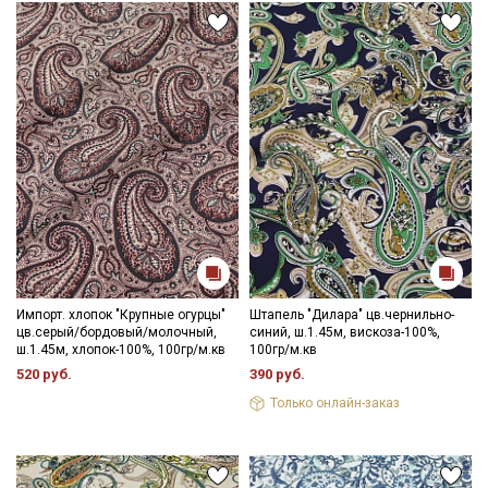
Подписаться
Ознакомлен(а) с
Политикой обработки персональных
данных
и даю
Согласие на обработку персональных
данных
Даю
Согласие на получение рекламных и
информационных рассылок
Импорт. хлопок "Крупные огурцы"
Штапель "Дилара" цв.чернильно-
цв.серый/бордовый/молочный,
синий, ш.1.45м, вискоза-100%,
ш.1.45м, хлопок-100%, 100гр/м.кв
100гр/м.кв
520 руб.
390 руб.
Только онлайн-заказ