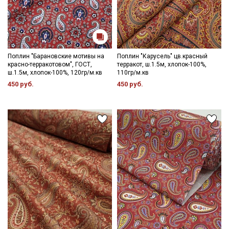
Поплин "Барановские мотивы на
Поплин "Карусель" цв.красный
красно-терракотовом", ГОСТ,
терракот, ш.1.5м, хлопок-100%,
ш.1.5м, хлопок-100%, 120гр/м.кв
110гр/м.кв
450 руб.
450 руб.