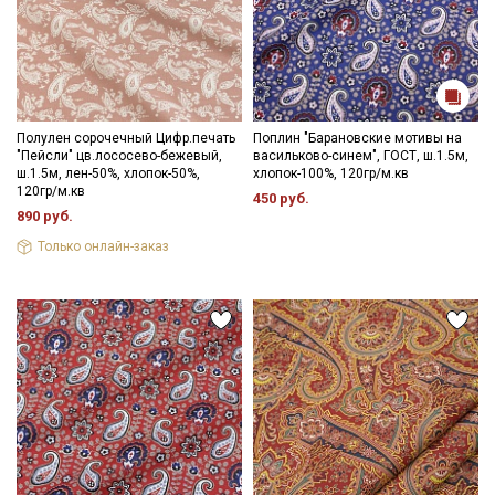
Полулен сорочечный Цифр.печать
Поплин "Барановские мотивы на
"Пейсли" цв.лососево-бежевый,
васильково-синем", ГОСТ, ш.1.5м,
ш.1.5м, лен-50%, хлопок-50%,
хлопок-100%, 120гр/м.кв
120гр/м.кв
450 руб.
890 руб.
Только онлайн-заказ