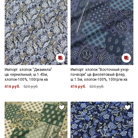
Импорт. хлопок "Джамила"
Импорт. хлопок "Восточный узор-
цв.чернильный, ш.1.45м,
пэчворк" цв.фиолетовый флер,
хлопок-100%, 100гр/м.кв
ш.1.5м, хлопок-100%, 100гр/м.кв
416 руб.
520 руб.
416 руб.
520 руб.