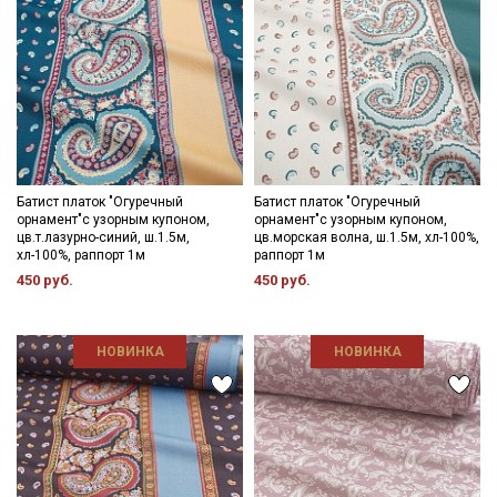
Батист платок "Огуречный
Батист платок "Огуречный
орнамент"с узорным купоном,
орнамент"с узорным купоном,
цв.т.лазурно-синий, ш.1.5м,
цв.морская волна, ш.1.5м, хл-100%,
хл-100%, раппорт 1м
раппорт 1м
450 руб.
450 руб.
НОВИНКА
НОВИНКА