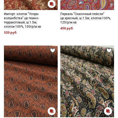
Импорт. хлопок "Узоры
Перкаль "Сказочный пейсли"
волшебства" цв.темно-
цв.красный, ш.1.5м, хлопок-100%,
терракотовый, ш.1.5м,
125гр/м.кв
хлопок-100%, 100гр/м.кв
450 руб.
520 руб.