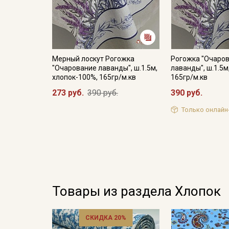
Мерный лоскут Рогожка
Рогожка "Очаро
"Очарование лаванды", ш.1.5м,
лаванды", ш.1.5м
хлопок-100%, 165гр/м.кв
165гр/м.кв
273 руб.
390 руб.
390 руб.
Только онлайн
Товары из раздела Хлопок
СКИДКА 20%