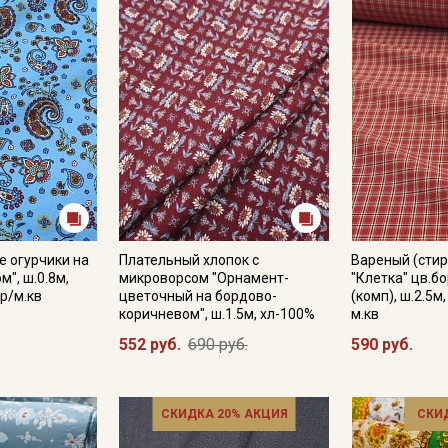
е огурчики на
Плательный хлопок с
Вареный (стир
", ш.0.8м,
микроворсом "Орнамент-
"Клетка" цв.б
р/м.кв
цветочный на бордово-
(комп), ш.2.5м
коричневом", ш.1.5м, хл-100%
м.кв
552 руб.
690 руб.
590 руб.
СКИДКА 20% АКЦИЯ
СКИ