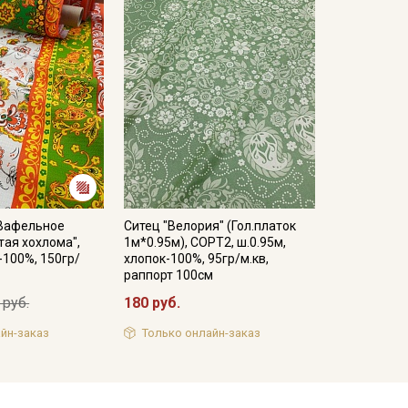
 Вафельное
Ситец "Велория" (Гол.платок
тая хохлома",
1м*0.95м), СОРТ2, ш.0.95м,
-100%, 150гр/
хлопок-100%, 95гр/м.кв,
раппорт 100см
 руб.
180 руб.
йн-заказ
Только онлайн-заказ