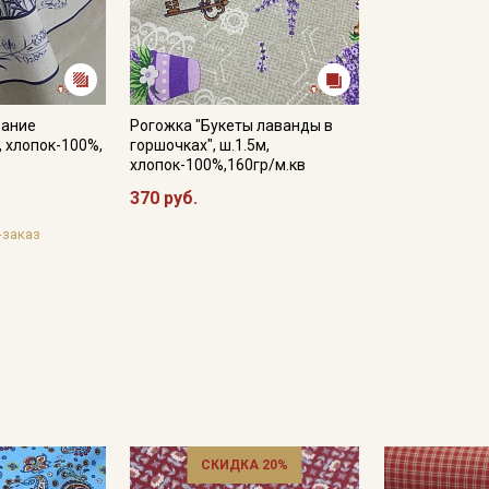
Даю
Согласие на получение рекламных и
информационных рассылок
вание
Рогожка "Букеты лаванды в
, хлопок-100%,
горшочках", ш.1.5м,
хлопок-100%,160гр/м.кв
370 руб.
-заказ
СКИДКА 20%