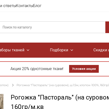
и ответы
Контакты
Блог
аборы тканей
Подборки
Скидки 
Акция 20% однотонные ткани!
Условия акции
лопок)
Рогожка "Пастораль" (на суровом), ш.1.5м, хлопок-100%, 160гр/
Рогожка "Пастораль" (на суровом
160гр/м.кв