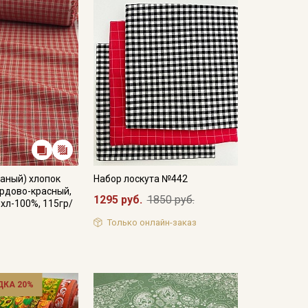
аный) хлопок
Набор лоскута №442
ордово-красный,
1295 руб.
1850 руб.
, хл-100%, 115гр/
Только онлайн-заказ
ДКА 20%