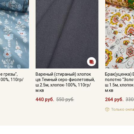
е грезы",
Вареный (стираный) хлопок
Брак(уценка)
100%, 110гр/
цв.Темный серо-фиолетовый,
полотно "Золо
ш.2.5м, хлопок-100%, 110гр/
ш.1.5м, хлопок
м.кв
м.кв
440 руб.
550 руб.
264 руб.
330
Только онла