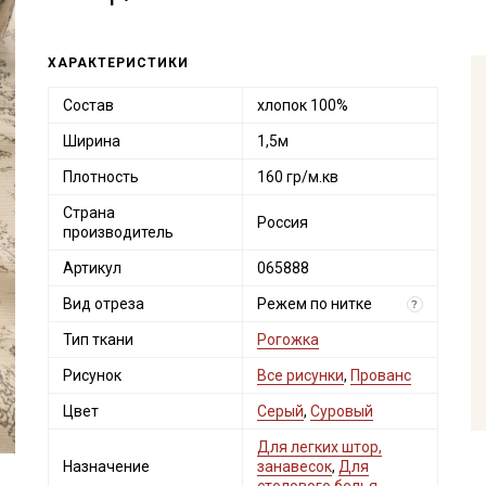
ХАРАКТЕРИСТИКИ
Состав
хлопок 100%
Ширина
1,5м
Плотность
160 гр/м.кв
Страна
Россия
производитель
Артикул
065888
Вид отреза
Режем по нитке
?
Тип ткани
Рогожка
Рисунок
Все рисунки
,
Прованс
Цвет
Серый
,
Суровый
Для легких штор,
Назначение
занавесок
,
Для