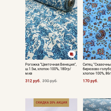
Рогожка "Цветочная Венеция",
Ситец "Сказочны
ш.1.5м, хлопок-100%, 180гр/
бирюзово-голубом
м.кв
хлопок-100%, 86г
312 руб.
390 руб.
170 руб.
СКИДКА 20% АКЦИЯ