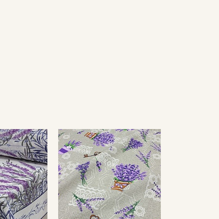
Секретная рассылка от
Купава
Мы публикуем здесь дополнительные
промокоды и скидки до 30% на узкие
категории тканей
Электронная почта
Подписаться
Ознакомлен(а) с
Политикой обработки персональных
данных
и даю
Согласие на обработку персональных
данных