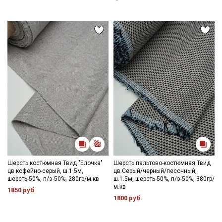
Шерсть костюмная Твид "Елочка"
Шерсть пальтово-костюмная Твид
цв.кофейно-серый, ш.1.5м,
цв.Серый/черный/песочный,
шерсть-50%, п/э-50%, 280гр/м.кв
ш.1.5м, шерсть-50%, п/э-50%, 380гр/
м.кв
1850 руб.
1800 руб.