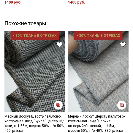
Мы публикуем здесь дополнительные
1400 руб.
1400 руб.
промокоды и скидки до 30% на узкие
категории тканей
Похожие товары
Электронная почта
- 30% ТКАНЬ В ОТРЕЗАХ
- 30% ТКАНЬ В ОТРЕЗАХ
Подписаться
Ознакомлен(а) с
Политикой обработки персональных
данных
и даю
Согласие на обработку персональных
данных
Даю
Согласие на получение рекламных и
информационных рассылок
Мерный лоскут Шерсть пальтово-
Мерный лоскут Шерсть пальтово-
костюмная Твид "Букле" цв.серый/
костюмная Твид "Елочка"
хаки, ш.1.55м, шерсть-50%, п/э-50%,
цв.серый/бежевый, ш.1.5м,
460гр/м.кв
шерсть-60%, п/э-40%, 330гр/м.кв