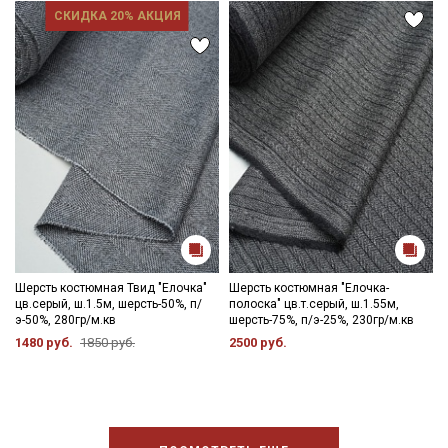
СКИДКА 20% АКЦИЯ
Шерсть костюмная Твид "Елочка"
Шерсть костюмная "Елочка-
цв.серый, ш.1.5м, шерсть-50%, п/
полоска" цв.т.серый, ш.1.55м,
э-50%, 280гр/м.кв
шерсть-75%, п/э-25%, 230гр/м.кв
1480 руб.
1850 руб.
2500 руб.