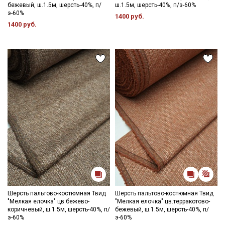
бежевый, ш.1.5м, шерсть-40%, п/
ш.1.5м, шерсть-40%, п/э-60%
э-60%
1400 руб.
1400 руб.
Шерсть пальтово-костюмная Твид
Шерсть пальтово-костюмная Твид
"Мелкая елочка" цв.бежево-
"Мелкая елочка" цв.терракотово-
Секретная рассылка от Купава
коричневый, ш.1.5м, шерсть-40%, п/
бежевый, ш.1.5м, шерсть-40%, п/
э-60%
э-60%