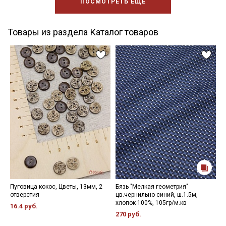
ПОСМОТРЕТЬ ЕЩЕ
Товары из раздела Каталог товаров
Пуговица кокос, Цветы, 13мм, 2
Бязь "Мелкая геометрия"
Ш
отверстия
цв.чернильно-синий, ш.1.5м,
ш
хлопок-100%, 105гр/м.кв
5
16.4 руб.
270 руб.
1