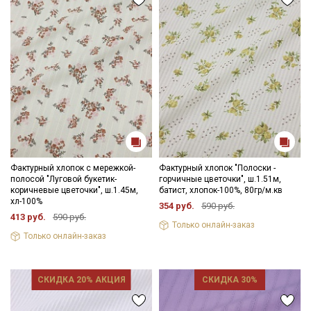
Фактурный хлопок с мережкой-
Фактурный хлопок "Полоски -
полосой "Луговой букетик-
горчичные цветочки", ш.1.51м,
коричневые цветочки", ш.1.45м,
батист, хлопок-100%, 80гр/м.кв
хл-100%
354 руб.
590 руб.
413 руб.
590 руб.
Только онлайн-заказ
Только онлайн-заказ
СКИДКА 20% АКЦИЯ
СКИДКА 30%