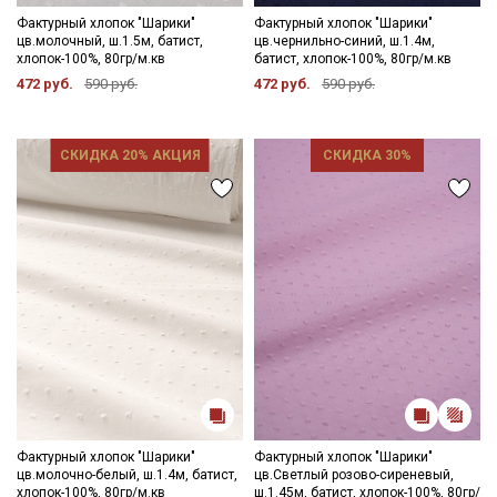
Фактурный хлопок "Шарики"
Фактурный хлопок "Шарики"
цв.молочный, ш.1.5м, батист,
цв.чернильно-синий, ш.1.4м,
хлопок-100%, 80гр/м.кв
батист, хлопок-100%, 80гр/м.кв
472 руб.
590 руб.
472 руб.
590 руб.
СКИДКА 20% АКЦИЯ
СКИДКА 30%
Фактурный хлопок "Шарики"
Фактурный хлопок "Шарики"
цв.молочно-белый, ш.1.4м, батист,
цв.Светлый розово-сиреневый,
хлопок-100%, 80гр/м.кв
ш.1.45м, батист, хлопок-100%, 80гр/