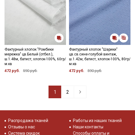
Фактурный хлопок "Ромбики
Фактурный хлопок "Шарики"
мережка" цв.Белый (отбел.),
цв.св.сине-голубой винтаж,
ш.1.48м, батист, хлопок-100%, 60гр/
ш.1.42м, батист, хлопок-100%, 80гр/
м.кв
м.кв
472 руб.
590 руб.
472 руб.
590 руб.
1
2
Распродажа тканей
Работы из наших тканей
Отзывы о нас
Наши контакты
Система скидок
Способы оплаты и