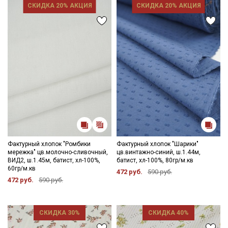
СКИДКА 20% АКЦИЯ
СКИДКА 20% АКЦИЯ
Фактурный хлопок "Ромбики
Фактурный хлопок "Шарики"
мережка" цв.молочно-сливочный,
цв.винтажно-синий, ш.1.44м,
ВИД2, ш.1.45м, батист, хл-100%,
батист, хл-100%, 80гр/м.кв
60гр/м.кв
472 руб.
590 руб.
472 руб.
590 руб.
СКИДКА 30%
СКИДКА 40%