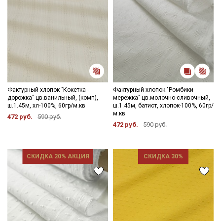
Фактурный хлопок "Кокетка -
Фактурный хлопок "Ромбики
дорожка" цв.ванильный, (комп),
мережка" цв.молочно-сливочный,
ш.1.45м, хл-100%, 60гр/м.кв
ш.1.45м, батист, хлопок-100%, 60гр/
м.кв
472 руб.
590 руб.
472 руб.
590 руб.
СКИДКА 20% АКЦИЯ
СКИДКА 30%