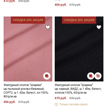
472 руб.
590 руб.
456 руб.
570 руб.
СКИДКА 20% АКЦИЯ
СКИДКА 20% АКЦИЯ
Подписаться
Ознакомлен(а) с
Политикой обработки персональных
данных
и даю
Согласие на обработку персональных
данных
Даю
Согласие на получение рекламных и
информационных рассылок
Фактурный хлопок "Шарики"
Фактурный хлопок "Шарики"
цв.пыльный розово-бежевый,
цв.черный, ВИД2, ш.1.45м, батист,
СОРТ2, ш.1.42м, батист, хл-100%,
хлопок-100%, 60гр/м.кв
80гр/м.кв
472 руб.
590 руб.
456 руб.
570 руб.
Только онлайн-заказ