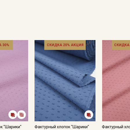
 30%
СКИДКА 20% АКЦИЯ
СКИДКА
Секретная рассылка от
Купава
Мы публикуем здесь дополнительные
промокоды и скидки до 30% на узкие
категории тканей
Электронная почта
к "Шарики"
Фактурный хлопок "Шарики"
Фактурный хл