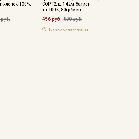
т, хлопок-100%,
СОРТ2, ш.1.42м, батист,
хл-100%, 80гр/м.кв
 руб.
456 руб.
570 руб.
Только онлайн-заказ