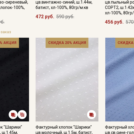
во-сиреневый,
цв.винтажно-синий, ш.1.44м,
цв.пыльный р
 хлопок-100%,
батист, хл-100%, 80гр/м.кв
СОРТ2, ш.1.42м
хл-100%, 80гр
472 руб.
590 руб.
уб.
456 руб.
570
Подписаться
-заказ
Ознакомлен(а) с
Политикой обработки персональных
% АКЦИЯ
СКИДКА 20% АКЦИЯ
СКИДКА
данных
и даю
Согласие на обработку персональных
данных
Даю
Согласие на получение рекламных и
информационных рассылок
к "Шарики"
Фактурный хлопок "Шарики"
Фактурный хл
 ш.1.45м,
цв.молочный, ш.1.5м, батист,
цв.св.сине-го