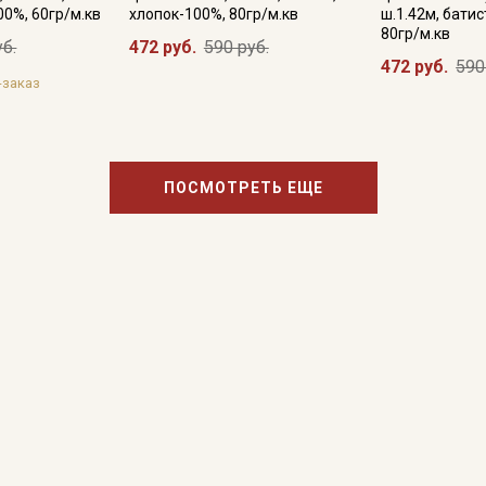
00%, 60гр/м.кв
хлопок-100%, 80гр/м.кв
ш.1.42м, батис
80гр/м.кв
уб.
472 руб.
590 руб.
472 руб.
590
-заказ
ПОСМОТРЕТЬ ЕЩЕ