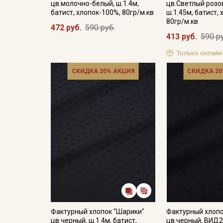
цв.молочно-белый, ш.1.4м,
цв.Светлый розо
батист, хлопок-100%, 80гр/м.кв
ш.1.45м, батист,
80гр/м.кв
472 руб.
590 руб.
413 руб.
590 р
Только онлайн
СКИДКА 20% АКЦИЯ
СКИДКА 20
Фактурный хлопок "Шарики"
Фактурный хлопо
цв.черный, ш.1.4м, батист,
цв.черный, ВИД2,