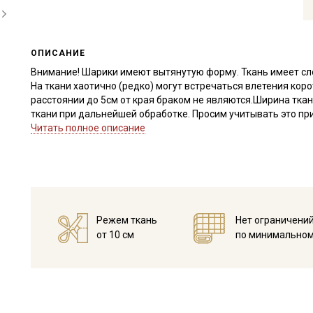
ОПИСАНИЕ
Внимание! Шарики имеют вытянутую форму. Ткань имеет сле
На ткани хаотично (редко) могут встречаться влетения кор
расстоянии до 5см от края браком не являются.Ширина ткан
ткани при дальнейшей обработке. Просим учитывать это при
Читать полное описание
Натуральная, нежная ткань с вышитыми хлопковыми нитями
Тактильно приятная, отлично пропускает воздух, сминаемо
слегка сжимаются и придают ткани легкий жатый эфект.
Прекрасно подходит для пошива летней одежды, крестильн
комплектов на выписку, незаменима для создания винтажно
одежды необходимо учесть, что ткань достаточно легкая и 
Режем ткань
Нет ограничени
Ткань дает усадку до 7% перед пошивом постирайте отрез п
от 10 см
по минимальном
для исключения усадки ткани в готовом изделии.
Уход:
- стирка до 40C в деликатном режиме, отжим на низких обо
- сушить в подвешенном, расправленном состоянии
- гладить рекомендуется с изнаночной стороны.