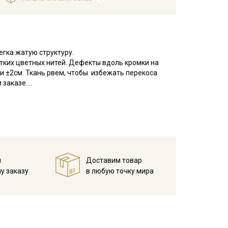
гка жатую структуру.
отких цветных нитей. Дефекты вдоль кромки на
и ±2см. Ткань рвем, чтобы избежать перекоса
 заказе.
 элементами на тонкой батистовой основе.
сть средняя, после стирки вышитые элементы
ых наборов, одежды для малышей, конвертов и
го стиля в одежде и в интерьере. При пошиве
все светлые тона просвечивают.
й
Доставим товар
ри температуре дальнейших стирок, не выше 40C,
у заказу
в любую точку мира
ротах