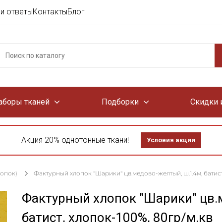
и ответы
Контакты
Блог
аборы тканей
Подборки
Скидки 
Акция 20% однотонные ткани!
Условия акции
лопок)
Фактурный хлопок "Шарики" цв.медово-желтый, ш.1.4м, батист
Фактурный хлопок "Шарики" цв.
батист, хлопок-100%, 80гр/м.кв