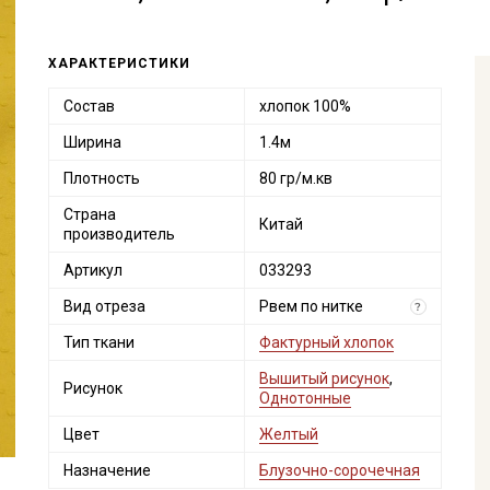
ХАРАКТЕРИСТИКИ
Состав
хлопок 100%
Ширина
1.4м
Плотность
80 гр/м.кв
Страна
Китай
производитель
Артикул
033293
Вид отреза
Рвем по нитке
?
Тип ткани
Фактурный хлопок
Вышитый рисунок
,
Рисунок
Однотонные
Цвет
Желтый
Назначение
Блузочно-сорочечная