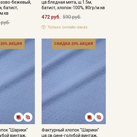
озово-бежевый,
цв.бледная мята, ш.1.5м,
, батист,
батист, хлопок-100%, 80гр/м.кв
/м.кв
472 руб.
590 руб.
 руб.
Только онлайн-заказ
 20% АКЦИЯ
СКИДКА 20% АКЦИЯ
опок "Шарики"
Фактурный хлопок "Шарики"
лубой винтаж,
цв.св.сине-голубой винтаж,