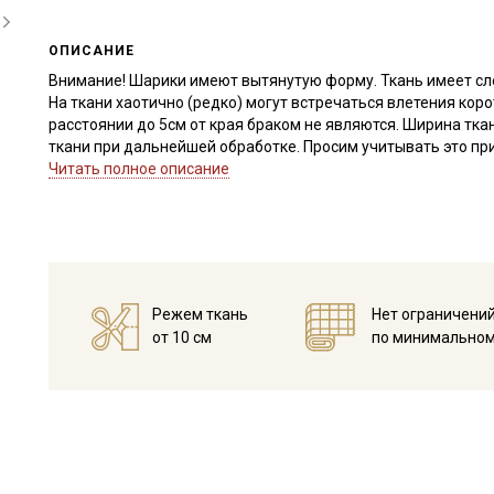
ОПИСАНИЕ
Внимание! Шарики имеют вытянутую форму. Ткань имеет сле
На ткани хаотично (редко) могут встречаться влетения кор
расстоянии до 5см от края браком не являются. Ширина тка
ткани при дальнейшей обработке. Просим учитывать это при
Читать полное описание
Натуральная, нежная ткань с вышитыми хлопковыми нитями
Тактильно приятная, отлично пропускает воздух, сминаемо
слегка сжимаются и придают ткани легкий жатый эфект.
Прекрасно подходит для пошива летней одежды, крестильн
комплектов на выписку, незаменима для создания винтажно
одежды необходимо учесть, что ткань достаточно легкая и 
Режем ткань
Нет ограничени
Ткань дает усадку до 7% перед пошивом постирайте отрез п
от 10 см
по минимальном
для исключения усадки ткани в готовом изделии.
Уход:
- стирка до 40C в деликатном режиме, отжим на низких обо
- сушить в подвешенном, расправленном состоянии
- гладить рекомендуется с изнаночной стороны.
Цветопередача может отличаться от оригинального цвета т