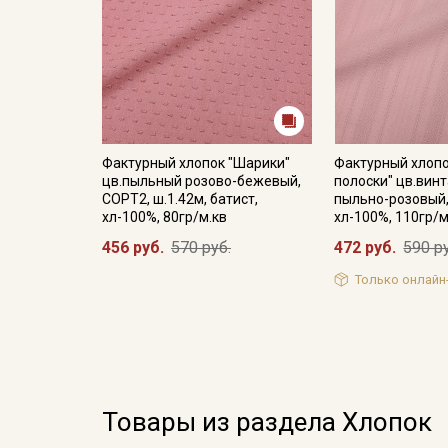
Фактурный хлопок "Шарики"
Фактурный хлоп
цв.пыльный розово-бежевый,
полоски" цв.вин
СОРТ2, ш.1.42м, батист,
пыльно-розовый,
хл-100%, 80гр/м.кв
хл-100%, 110гр/м
456 руб.
570 руб.
472 руб.
590 р
Только онлайн
Товары из раздела Хлопок