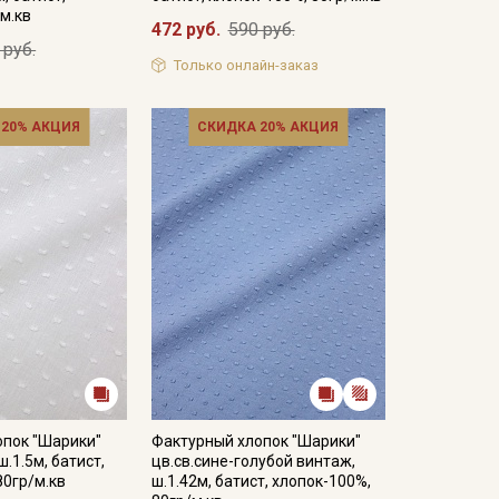
/м.кв
472 руб.
590 руб.
 руб.
Только онлайн-заказ
 20% АКЦИЯ
СКИДКА 20% АКЦИЯ
опок "Шарики"
Фактурный хлопок "Шарики"
.1.5м, батист,
цв.св.сине-голубой винтаж,
80гр/м.кв
ш.1.42м, батист, хлопок-100%,