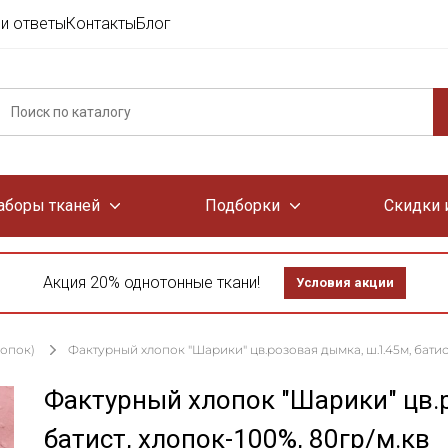
и ответы
Контакты
Блог
аборы тканей
Подборки
Скидки 
Акция 20% однотонные ткани!
Условия акции
лопок)
Фактурный хлопок "Шарики" цв.розовая дымка, ш.1.45м, батист
Фактурный хлопок "Шарики" цв.
батист, хлопок-100%, 80гр/м.кв