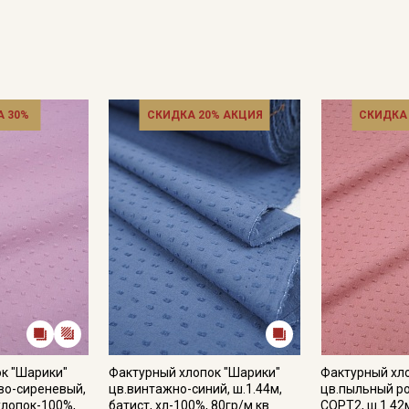
 30%
СКИДКА 20% АКЦИЯ
СКИДКА
Секретная рассылка от
Купава
Мы публикуем здесь дополнительные
промокоды и скидки до 30% на узкие
категории тканей
к "Шарики"
Фактурный хлопок "Шарики"
Фактурный хл
Электронная почта
во-сиреневый,
цв.винтажно-синий, ш.1.44м,
цв.пыльный р
 хлопок-100%,
батист, хл-100%, 80гр/м.кв
СОРТ2, ш.1.42м