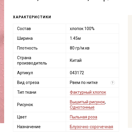
ХАРАКТЕРИСТИКИ
Состав
хлопок 100%
Ширина
1.45м
Плотность
80 гр/м.кв
Страна
Китай
производитель
Артикул
043172
Вид отреза
Рвем по нитке
?
Тип ткани
Фактурный хлопок
Вышитый рисунок
,
Рисунок
Однотонные
Цвет
Пыльная роза
Назначение
Блузочно-сорочечная