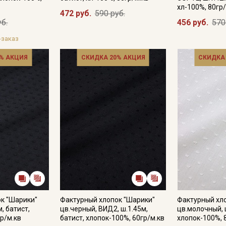
хл-100%, 80гр
472 руб.
590 руб.
уб.
456 руб.
570
-заказ
Подписаться
% АКЦИЯ
СКИДКА 20% АКЦИЯ
СКИДКА
Ознакомлен(а) с
Политикой обработки персональных
данных
и даю
Согласие на обработку персональных
данных
Даю
Согласие на получение рекламных и
информационных рассылок
к "Шарики"
Фактурный хлопок "Шарики"
Фактурный хл
, батист,
цв.черный, ВИД2, ш.1.45м,
цв.молочный, ш
р/м.кв
батист, хлопок-100%, 60гр/м.кв
хлопок-100%, 