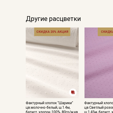
Другие расцветки
СКИДКА 20% АКЦИЯ
СКИДКА
Фактурный хлопок "Шарики"
Фактурный хлопо
цв.молочно-белый, ш.1.4м,
цв.Светлый розо
батист, хлопок-100%, 80гр/м.кв
ш.1.45м, батист,