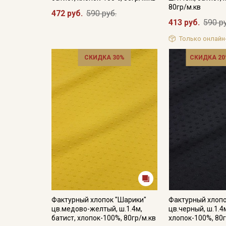
80гр/м.кв
472 руб.
590 руб.
413 руб.
590 р
Только онлайн
СКИДКА 30%
СКИДКА 20
Фактурный хлопок "Шарики"
Фактурный хлопо
цв.медово-желтый, ш.1.4м,
цв.черный, ш.1.4м
батист, хлопок-100%, 80гр/м.кв
хлопок-100%, 80г