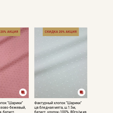
 20% АКЦИЯ
СКИДКА 20% АКЦИЯ
опок "Шарики"
Фактурный хлопок "Шарики"
озово-бежевый,
цв.бледная мята, ш.1.5м,
, батист,
батист, хлопок-100%, 80гр/м.кв