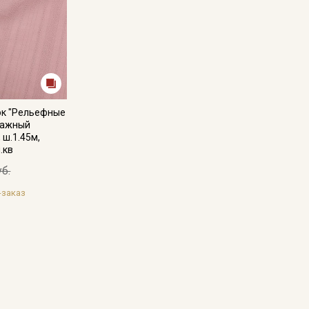
ок "Рельефные
тажный
 ш.1.45м,
.кв
уб.
-заказ