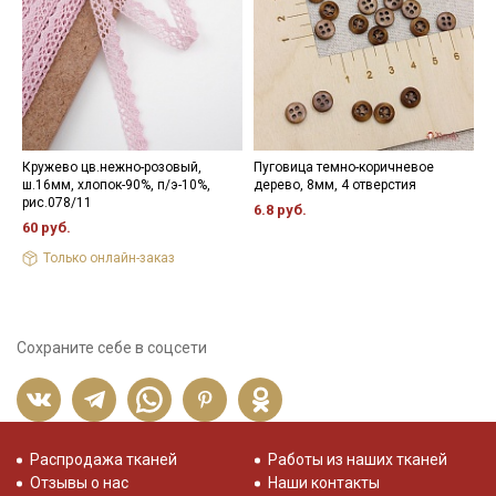
Кружево цв.нежно-розовый,
Пуговица темно-коричневое
Н
ш.16мм, хлопок-90%, п/э-10%,
дерево, 8мм, 4 отверстия
3
рис.078/11
6.8 руб.
60 руб.
Только онлайн-заказ
Сохраните себе в соцсети
Распродажа тканей
Работы из наших тканей
Отзывы о нас
Наши контакты