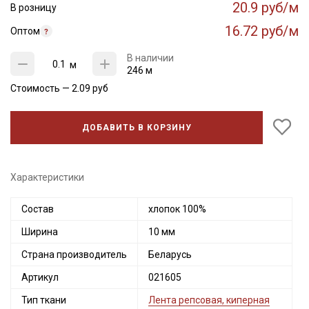
20.9 руб/м
В розницу
16.72 руб/м
Оптом
В наличии
м
246 м
Стоимость —
2.09
руб
ДОБАВИТЬ В КОРЗИНУ
Характеристики
Состав
хлопок 100%
Секретная рассылка от Купава
Ширина
10 мм
Мы публикуем здесь дополнительные
Страна производитель
Беларусь
промокоды и скидки до 30% на узкие
категории тканей
Артикул
021605
Тип ткани
Лента репсовая, киперная
Электронная почта