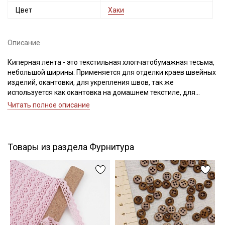
Цвет
Хаки
Описание
Подписаться
Киперная лента - это текстильная хлопчатобумажная тесьма,
небольшой ширины. Применяется для отделки краев швейных
Ознакомлен(а) с
Политикой обработки персональных
изделий, окантовки, для укрепления швов, так же
данных
и даю
Согласие на обработку персональных
данных
используется как окантовка на домашнем текстиле, для
укрепления швов может быть использована на форменной и
Читать полное описание
Даю
Согласие на получение рекламных и
специальной одежде, на трикотажных изделиях, широко
информационных рассылок
используется в рукоделии и декоре (переплетные работы,
декоративно-прикладное творчество).
Важно! Перед применением ее следует замочить в воде при
Товары из раздела Фурнитура
30С – 40С для исключения дальнейшей усадки. Усадка до 5%
Цветопередача может отличаться от оригинального цвета, в
зависимости от настроек вашего монитора.