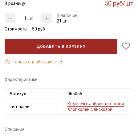
50 руб/шт
В розницу
В наличии
шт
21 шт
Стоимость —
50
руб
ДОБАВИТЬ В КОРЗИНУ
Только онлайн-заказ
Секретная рассылка от Купава
Характеристики
Мы публикуем здесь дополнительные
Артикул
065065
промокоды и скидки до 30% на узкие
категории тканей
Комплекты образцов ткани
,
Тип ткани
Хлопколен с вискозой
Электронная почта
Описание