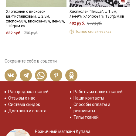
одежды для сна и отдыха, а также для домашнего текстиля.
Хлопколен с вискозой
Хлопколен "Пицца", ш.1.5м,
П
цв.Фисташковый, ш.2.5м,
лен-9%, хлопок-91%, 180гр/м.кв
"
хлопок-50%, вискоза-45%, лен-5%,
ц
402 руб.
670 руб.
110гр/м.кв
л
Только онлайн-заказ
632 руб.
790 руб.
6
Сохраните себе в соцсети
Распродажа тканей
Работы из наших тканей
Отзывы о нас
Наши контакты
Система скидок
Способы оплаты и
Доставка и оплата
реквизиты
Типы тканей
Розничный магазин Купава