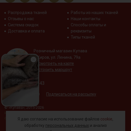
одеяла, подушки, спальные мешки.
Распродажа тканей
Работы из наших тканей
Отзывы о нас
Наши контакты
Система скидок
Способы оплаты и
Доставка и оплата
реквизиты
Типы тканей
Розничный магазин Купава
г. Киров, ул. Ленина, 79а
Посмотреть на карте
Построить маршрут
+7 (800) 533-75-43
Подписаться на рассылку
© «Купава», 2015-2026
Информация на сайте не является публичной
офертой.
Я даю согласие на использование файлов
cookie
,
обработку
персональных данных
и анализ