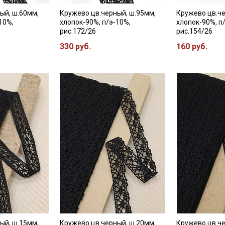
ый, ш.60мм,
Кружево цв.черный, ш.95мм,
Кружево цв.че
10%,
хлопок-90%, п/э-10%,
хлопок-90%, п
рис.172/26
рис.154/26
330 руб.
160 руб.
Секретная рассылка от
Купава
Мы публикуем здесь дополнительные
промокоды и скидки до 30% на узкие
категории тканей
Электронная почта
ый, ш.15мм,
Кружево цв.черный, ш.20мм,
Кружево цв.че