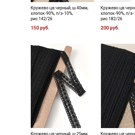
Кружево цв.черный, ш.40мм,
Кружево цв.черн
хлопок-90%, п/э-10%,
хлопок-90%, п/э-
рис.142/26
рис.182/26
150 руб.
200 руб.
Кружево цв.черный, ш.25мм,
Кружево цв.черн