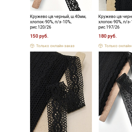
Кружево цв.черный, ш.40мм,
Кружево цв.черн
хлопок-90%, п/э-10%,
хлопок-90%, п/э-
рис.120/26
рис.197/26
150 руб.
180 руб.
Только онлайн-заказ
Только онлайн