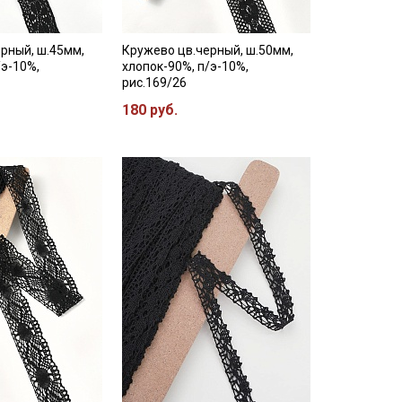
рный, ш.45мм,
Кружево цв.черный, ш.50мм,
/э-10%,
хлопок-90%, п/э-10%,
рис.169/26
180 руб.