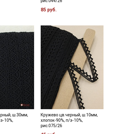
рис.044/26
85 руб.
рный, ш.30мм,
Кружево цв.черный, ш.10мм,
/э-10%,
хлопок-90%, п/э-10%,
рис.075/26