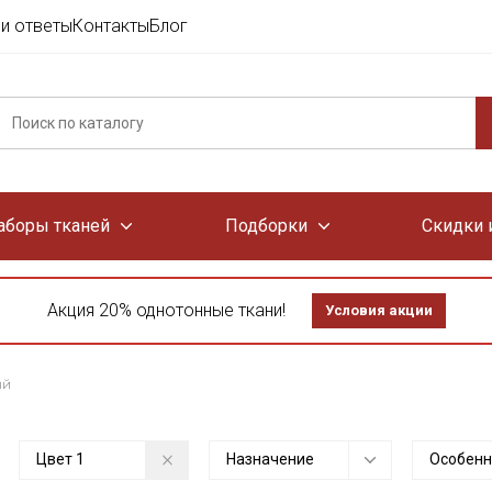
и ответы
Контакты
Блог
аборы тканей
Подборки
Скидки 
Акция 20% однотонные ткани!
Условия акции
ый
Цвет
1
Назначение
Особенн