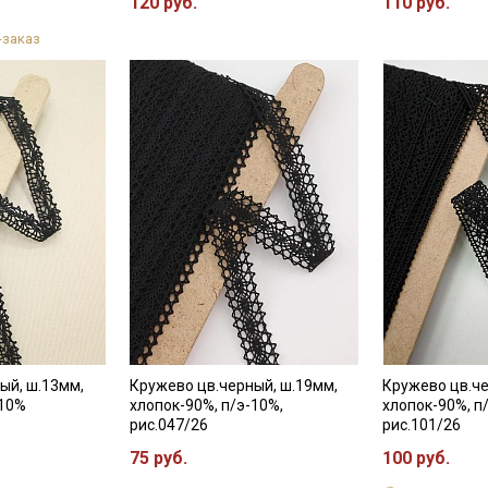
120 руб.
110 руб.
-заказ
ый, ш.13мм,
Кружево цв.черный, ш.19мм,
Кружево цв.че
-10%
хлопок-90%, п/э-10%,
хлопок-90%, п
рис.047/26
рис.101/26
75 руб.
100 руб.