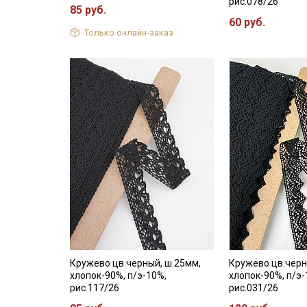
рис.078/26
85 руб.
60 руб.
Только онлайн-заказ
Кружево цв.черный, ш.25мм,
Кружево цв.черн
хлопок-90%, п/э-10%,
хлопок-90%, п/э-
рис.117/26
рис.031/26