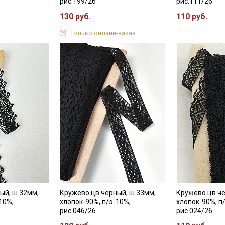
рис.199/26
рис.111/26
130 руб.
110 руб.
Только онлайн-заказ
ый, ш.32мм,
Кружево цв.черный, ш.33мм,
Кружево цв.че
10%,
хлопок-90%, п/э-10%,
хлопок-90%, п
рис.046/26
рис.024/26