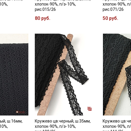
10%,
хлопок-90%, п/э-10%,
хлопок-90%, п
рис.015/26
рис.071/26
80 руб.
50 руб.
Подписаться
Ознакомлен(а) с
Политикой обработки персональных
данных
и даю
Согласие на обработку персональных
данных
Даю
Согласие на получение рекламных и
информационных рассылок
ый, ш.16мм,
Кружево цв.черный, ш.35мм,
Кружево цв.че
10%,
хлопок-90%, п/э-10%,
хлопок-90%, п