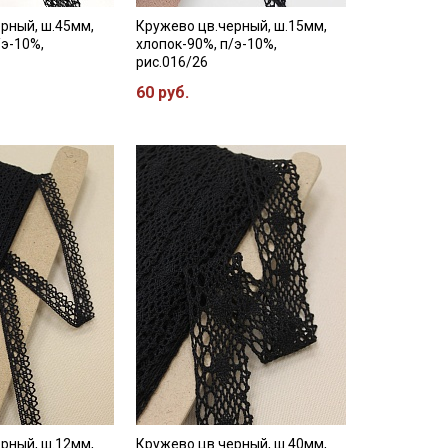
рный, ш.45мм,
Кружево цв.черный, ш.15мм,
/э-10%,
хлопок-90%, п/э-10%,
рис.016/26
60 руб.
рный, ш.12мм,
Кружево цв.черный, ш.40мм,