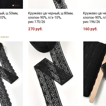
ый, ш.50мм,
Кружево цв.черный, ш.80мм,
Кружево цв.че
10%,
хлопок-90%, п/э-10%,
хлопок-90%, п
рис.175/26
рис.196/26
270 руб.
160 руб.
-заказ