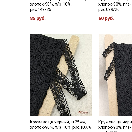
хлопок-90%, п/э-10%,
хлопок-90%, п/э-
рис.149/26
рис.099/26
85 руб.
60 руб.
Кружево цв.черный, ш.25мм,
Кружево цв.черн
хлопок-90%, п/э-10%, рис.107/6
хлопок-90%, п/э-