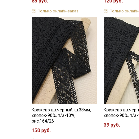
85 руб.
120 руб.
Только онлайн-заказ
Только онлайн
Кружево цв.черный, ш.38мм,
Кружево цв.черн
хлопок-90%, п/э-10%,
хлопок-90%, п/э
рис.164/26
39 руб.
150 руб.