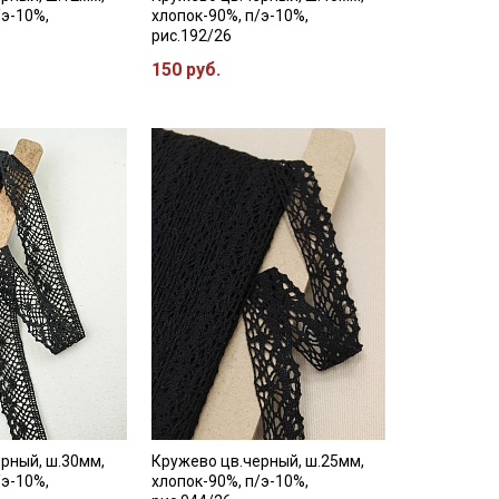
/э-10%,
хлопок-90%, п/э-10%,
рис.192/26
150 руб.
рный, ш.30мм,
Кружево цв.черный, ш.25мм,
/э-10%,
хлопок-90%, п/э-10%,