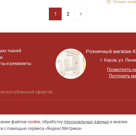
Только онла
1
2
ших тканей
Розничный магазин К
ты
г. Киров, ул. Лени
ты и реквизиты
Посмотреть на
Построить м
яется публичной офертой.
ование файлов
cookie
, обработку
персональных данных
и анализ
ти с помощью сервиса «Яндекс.Метрика»