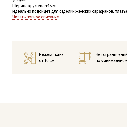
усадки.
Ширина кружева ±1мм.
Идеально подойдет для отделки женских сарафанов, платьев
В интерьере можно использовать для украшения скатертей, 
Читать полное описание
оформления творческих работ в различных техниках,
Цветопередача может отличаться от оригинального цвета в
Режем ткань
Нет ограничени
от 10 см
по минимальном