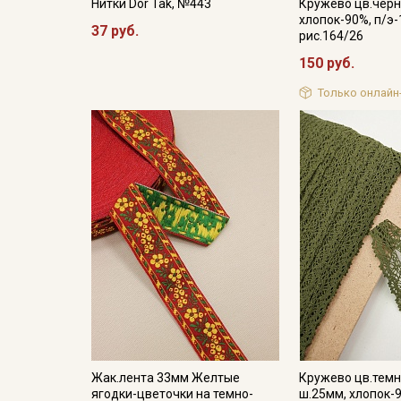
Нитки Dor Tak, №443
Кружево цв.черн
хлопок-90%, п/э-
37 руб.
рис.164/26
150 руб.
Только онлайн
Жак.лента 33мм Желтые
Кружево цв.темн
ягодки-цветочки на темно-
ш.25мм, хлопок-9