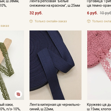
ый, ш.38мм,
Лента репсовая "Белые
Пуговица "Гри
10%,
снежинки на красном", ш.25мм
цв.темно-ора
32 руб.
6 руб.
10 руб
Только онлайн-заказ
Только онла
-заказ
ый хаки,
Лента киперная цв.чернильно-
Кружево цв.д
0%, п/э-10%,
синий, ш.22мм,
ш.15мм, хлопо