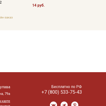
12
14 руб.
йн-заказ
Бесплатно по РФ
упава
+7 (800) 533-75-43
на, 79а
 карте
аршрут