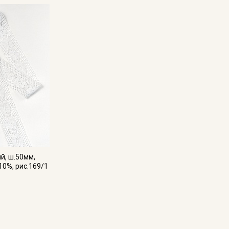
Секретная рассылка от
Купава
Мы публикуем здесь дополнительные
промокоды и скидки до 30% на узкие
категории тканей
Электронная почта
й, ш.50мм,
10%, рис.169/1
Подписаться