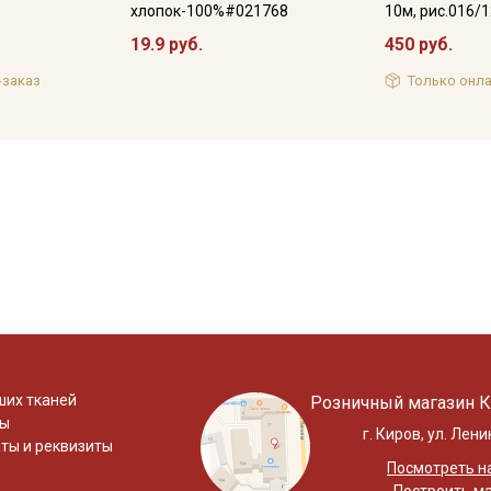
хлопок-100%#021768
10м, рис.016/
19.9 руб.
450 руб.
-заказ
Только онла
ших тканей
Розничный магазин К
ты
г. Киров, ул. Лени
ты и реквизиты
Посмотреть на
Построить м