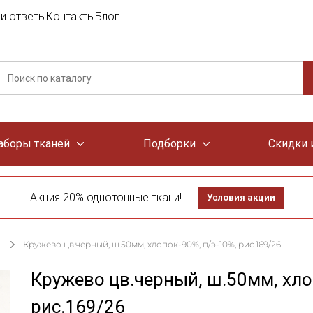
и ответы
Контакты
Блог
аборы тканей
Подборки
Скидки 
Акция 20% однотонные ткани!
Условия акции
Кружево цв.черный, ш.50мм, хлопок-90%, п/э-10%, рис.169/26
Кружево цв.черный, ш.50мм, хло
рис.169/26