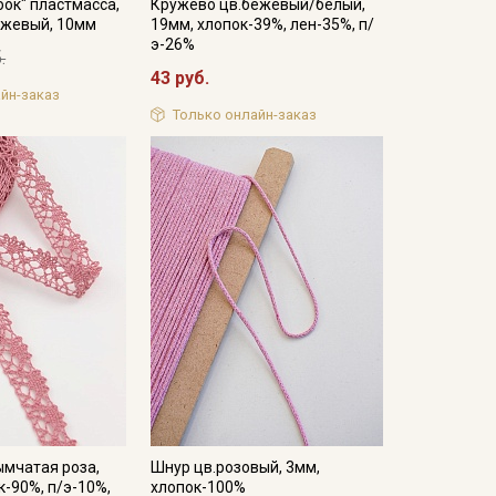
бок" пластмасса,
Кружево цв.бежевый/белый,
нжевый, 10мм
19мм, хлопок-39%, лен-35%, п/
э-26%
.
43 руб.
йн-заказ
Только онлайн-заказ
ымчатая роза,
Шнур цв.розовый, 3мм,
к-90%, п/э-10%,
хлопок-100%