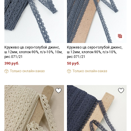
Секретная рассылка от Купава
Мы публикуем здесь дополнительные
промокоды и скидки до 30% на узкие
Кружево цв.серо-голубой джинс,
Кружево цв.серо-голубой джинс,
категории тканей
ш.12мм, хлопок-90%, п/э-10%, 10м,
ш.12мм, хлопок-90%, п/э-10%,
рис.071/21
рис.071/21
Электронная почта
390 руб.
50 руб.
Только онлайн-заказ
Только онлайн-заказ
Подписаться
Ознакомлен(а) с
Политикой обработки персональных
данных
и даю
Согласие на обработку персональных
данных
Даю
Согласие на получение рекламных и