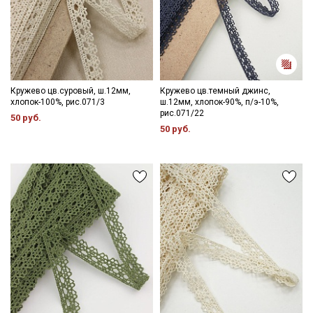
информационных рассылок
Кружево цв.суровый, ш.12мм,
Кружево цв.темный джинс,
хлопок-100%, рис.071/3
ш.12мм, хлопок-90%, п/э-10%,
рис.071/22
50 руб.
50 руб.