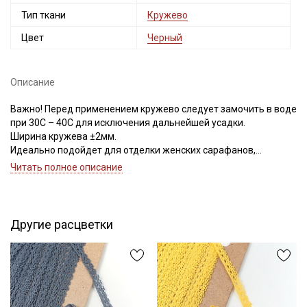
Тип ткани
Кружево
Цвет
Черный
Описание
Важно! Перед применением кружево следует замочить в воде
при 30С – 40С для исключения дальнейшей усадки.
Ширина кружева ±2мм.
Идеально подойдет для отделки женских сарафанов,
платьев, юбок, рукавов.
Читать полное описание
В интерьере можно использовать для украшения скатертей,
занавесок, подушек, пледов. Подойдет для оформления
творческих работ в различных техниках.
Другие расцветки
Цветопередача может отличаться от оригинального цвета в
зависимости от настроек вашего монитора.