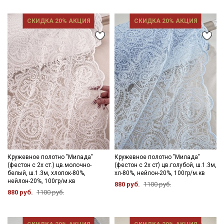
- стирка до 30C, без отжима
- запрещены отбеливатели
- сушить в подвешенном и расправленном состоянии
СКИДКА 20% АКЦИЯ
СКИДКА 20% АКЦИЯ
- гладить с изнаночной стороны в режиме «Шёлк».
Цветопередача (тон) может отличаться от оригинального
цвета ткани в зависимости от настроек вашего монитора и в
зависимости от партии.
Секретная рассылка от Купава
Мы публикуем здесь дополнительные
промокоды и скидки до 30% на узкие
категории тканей
Электронная почта
Кружевное полотно "Милада"
Кружевное полотно "Милада"
(фестон с 2х ст.) цв.молочно-
(фестон с 2х ст) цв.голубой, ш.1.3м,
белый, ш.1.3м, хлопок-80%,
хл-80%, нейлон-20%, 100гр/м.кв
нейлон-20%, 100гр/м.кв
880 руб.
1100 руб.
880 руб.
1100 руб.
Подписаться