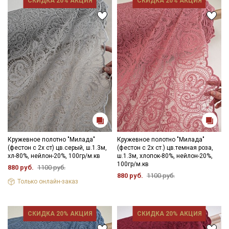
СКИДКА 20% АКЦИЯ
СКИДКА 20% АКЦИЯ
Ознакомлен(а) с
Политикой обработки персональных
данных
и даю
Согласие на обработку персональных
данных
Даю
Согласие на получение рекламных и
информационных рассылок
Кружевное полотно "Милада"
Кружевное полотно "Милада"
(фестон с 2х ст) цв.серый, ш.1.3м,
(фестон с 2х ст.) цв.темная роза,
хл-80%, нейлон-20%, 100гр/м.кв
ш.1.3м, хлопок-80%, нейлон-20%,
100гр/м.кв
880 руб.
1100 руб.
880 руб.
1100 руб.
Только онлайн-заказ
СКИДКА 20% АКЦИЯ
СКИДКА 20% АКЦИЯ