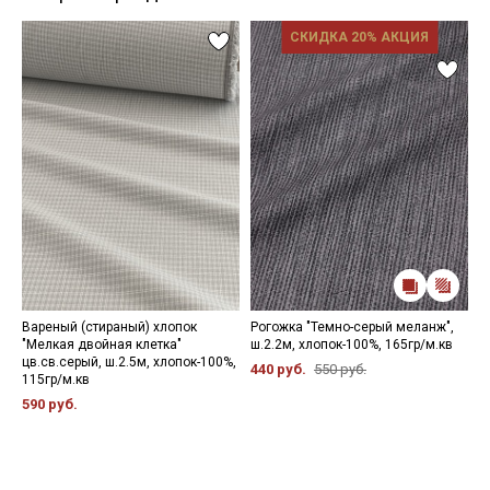
СКИДКА 20% АКЦИЯ
Вареный (стираный) хлопок
Рогожка "Темно-серый меланж",
С
"Мелкая двойная клетка"
ш.2.2м, хлопок-100%, 165гр/м.кв
о
цв.св.серый, ш.2.5м, хлопок-100%,
х
440 руб.
550 руб.
115гр/м.кв
4
590 руб.