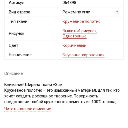
Артикул
064398
Вид отреза
Режем по углу
?
Тип ткани
Кружевное полотно
Вышитый рисунок
,
Рисунок
Однотонные
Цвет
Коричневый
Назначение
Блузочно-сорочечная
Описание
Внимание! Ширина ткани ±3см.
Кружевное полотно – это изысканный материал, для тех, кто
хочет создать роскошное творение. Поверхность
представляет собой кружевные элементы из 100% хлопка,
вышитые на тончайшем, едва заметном нейлоне, хорошо
Читать полное описание
пропускает воздух, прекрасно драпируется и не мнется.
По краям полотна с двух сторон фигурный фестон (см.фото).
Тактильно приятное, мягкое, неэластичное, не колется и не