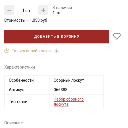
В наличии
шт
1 шт
Стоимость —
1,050
руб
ДОБАВИТЬ В КОРЗИНУ
Только онлайн-заказ
Характеристики
Секретная рассылка от Купава
Особенности
Сборный лоскут
Мы публикуем здесь дополнительные
Артикул
066383
промокоды и скидки до 30% на узкие
категории тканей
Набор сборного
Тип ткани
лоскута
Электронная почта
Описание