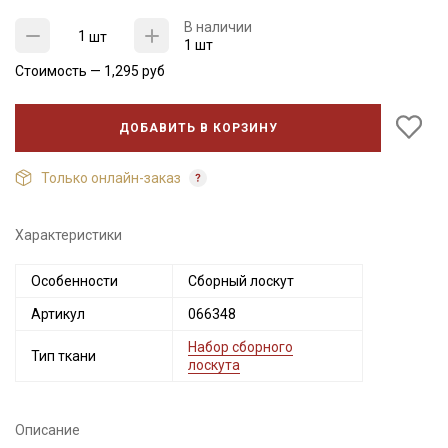
В наличии
шт
1 шт
Стоимость —
1,295
руб
ДОБАВИТЬ В КОРЗИНУ
Только онлайн-заказ
Характеристики
Секретная рассылка от Купава
Особенности
Сборный лоскут
Мы публикуем здесь дополнительные
Артикул
066348
промокоды и скидки до 30% на узкие
Набор сборного
категории тканей
Тип ткани
лоскута
Электронная почта
Описание