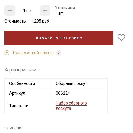
В наличии
шт
1 шт
Стоимость —
1,295
руб
ДОБАВИТЬ В КОРЗИНУ
Только онлайн-заказ
Характеристики
Секретная рассылка от Купава
Особенности
Сборный лоскут
Мы публикуем здесь дополнительные
Артикул
066224
промокоды и скидки до 30% на узкие
Набор сборного
категории тканей
Тип ткани
лоскута
Электронная почта
Описание