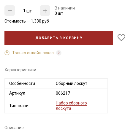
В наличии
шт
0 шт
Стоимость —
1,330
руб
ДОБАВИТЬ В КОРЗИНУ
Только онлайн-заказ
Характеристики
Секретная рассылка от Купава
Особенности
Сборный лоскут
Мы публикуем здесь дополнительные
Артикул
066217
промокоды и скидки до 30% на узкие
категории тканей
Набор сборного
Тип ткани
лоскута
Электронная почта
Описание